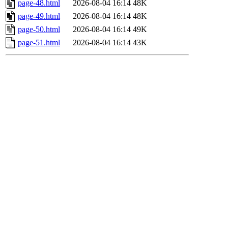
page-48.html
2026-08-04 16:14
48K
page-49.html
2026-08-04 16:14
48K
page-50.html
2026-08-04 16:14
49K
page-51.html
2026-08-04 16:14
43K