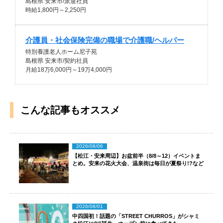
島根県 安来市/派遣社員
時給1,800円～2,250円
介護員・社会保険完備の職場で介護職/ヘルパー
特別養護老人ホーム尼子苑
島根県 安来市/契約社員
月給18万6,000円～19万4,000円
こんな記事もオススメ
2026/08/06
【松江・安来周辺】お盆前半（8/8～12）イベントま
とめ。安来の花火大会、温泉街は毎日が夏祭り!?など
2026/08/01
中四国初！話題の「STREET CHURROS」がシャミ