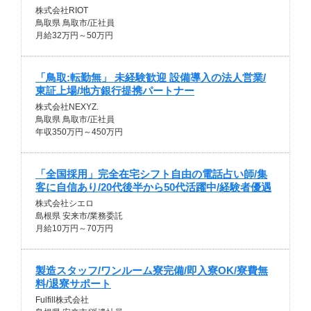
株式会社RIOT
鳥取県 鳥取市/正社員
月給32万円～50万円
「鳥取:転勤無」 未経験歓迎 設備導入の法人営業/
東証上場/地方銀行提携パートナー
株式会社NEXYZ.
鳥取県 鳥取市/正社員
年収350万円～450万円
「全国採用」完全在宅シフト自由の電話占い師/集
客に自信あり/20代後半から50代活躍中/経験者優遇
株式会社シエロ
島根県 安来市/業務委託
月給10万円～70万円
製造スタッフ/ワンルーム寮完備/即入寮OK/寮費無
料/退寮サポート
Fulfill株式会社