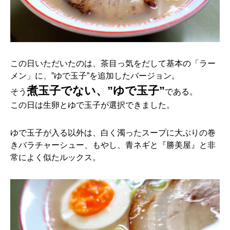
この日いただいたのは、茶目っ気をだして基本の「ラー
メン」に、”ゆで玉子”を追加したバージョン。
煮玉子でない、”ゆで玉子”
そう
である。
この日は生卵とゆで玉子が選択できました。
ゆで玉子が入る以外は、白く濁ったスープに大ぶりの巻
きバラチャーシュー、もやし、青ネギと『勝美屋』と非
常によく似たルックス。