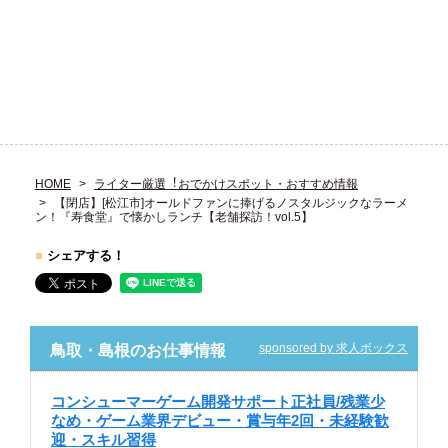
HOME
ライター厳選︕おでかけスポット・おすすめ情報
【閉店】[松江市]オールドファンに捧げるノスタルジックなラーメ
ン！『寿食堂』で懐かしランチ【老舗探訪！vol.5】
■
シェアする！
sponsored by 求人ボックス
鳥取・島根のお仕事情報
コンシューマーゲーム開発サポート正社員/残業少
なめ・ゲーム業界デビュー・賞与年2回・未経験歓
迎・スキル習得