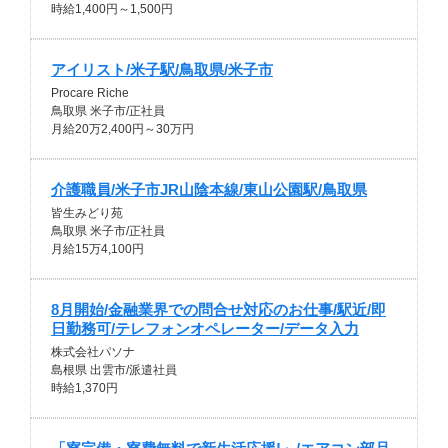
時給1,400円～1,500円
アイリスト/米子駅/鳥取県/米子市
Procare Riche
鳥取県 米子市/正社員
月給20万2,400円～30万円
介護職員/米子市JR山陰本線/東山公園駅/鳥取県
皆生みどり苑
鳥取県 米子市/正社員
月給15万4,100円
8月開始/金融業界での問合せ対応のお仕事/駅近/即
日勤務可/テレフォンオペレーター/データ入力
株式会社パソナ
島根県 出雲市/派遣社員
時給1,370円