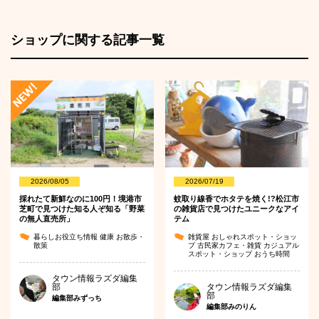
ショップに関する記事一覧
2026/08/05
2026/07/19
採れたて新鮮なのに100円！境港市
蚊取り線香でホタテを焼く!?松江市
芝町で見つけた知る人ぞ知る「野菜
の雑貨店で見つけたユニークなアイ
の無人直売所」
テム
暮らしお役立ち情報
健康
お散歩・
雑貨屋
おしゃれスポット・ショッ
散策
プ
古民家カフェ・雑貨
カジュアル
スポット・ショップ
おうち時間
タウン情報ラズダ編集
部
タウン情報ラズダ編集
部
編集部みずっち
編集部みのりん