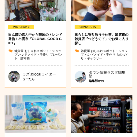
2026/06/19
2026/06/15
田んぼの真ん中から韓国のトレンド
暮らしに寄り添う手仕事。出雲市の
発信！出雲市『GLOBAL GOOD G
雑貨店『つどうてて』でお気に入り
IFT』
探し
雑貨屋
おしゃれスポット・ショッ
雑貨屋
おしゃれスポット・ショッ
プ
ハンドメイド・手作り
プレゼン
プ
ハンドメイド・手作り
ものづく
ト・贈り物
り・ギャラリー
タウン情報ラズダ編集
ラズダlocalライター
部
うーたん
編集部かの