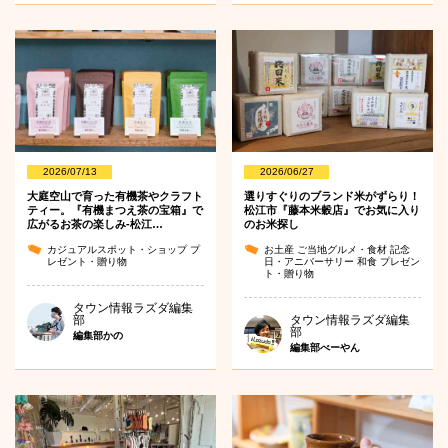
2026/07/13
2026/06/27
大庭空山で育った有機茶やクラフト
選りすぐりのブランド米がずらり！
ティー。『有機まつえ茶の宝箱』で
松江市『藤本米穀店』でお気に入り
広がるお茶の楽しみ-松江…
のお米探し
カジュアルスポット・ショップ
プ
お土産
ご当地グルメ・食材
記念
レゼント・贈り物
日・アニバーサリー
和食
プレゼン
ト・贈り物
タウン情報ラズダ編集
部
タウン情報ラズダ編集
部
編集部かの
編集部べーやん