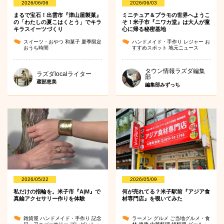
2026/06/06
2026/06/03
まるで宝石！出雲市『津山屋製菓』
ミニチュア＆プラモの世界へようこ
の「わたしの夏こはくとう」でキラ
そ！米子市『ニワカ堂』は大人が童
キラスイーツづくり
心に帰る秘密基地
スイーツ・おやつ
和菓子
夏季限定
ハンドメイド・手作り
レジャー
お
おうち時間
すすめスポット
地元ニュース
タウン情報ラズダ編集
ラズダlocalライター
部
蔵部恵美
編集部みずっち
2026/05/22
2026/05/09
私だけの指輪を。米子市『A|M』で
何が売れてる？米子駅前『アジア食
真鍮アクセサリー作りを体験
材専門店』を覗いてみた
雑貨屋
ハンドメイド・手作り
記念
ラーメン
グルメ
ご当地グルメ・食