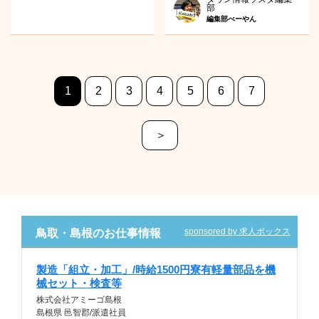
部
編集部べーやん
1
2
3
4
5
6
7
＞
sponsored by 求人ボックス
鳥取・島根のお仕事情報
製造「組立・加工」/時給1500円寮有軽量部品を機
械セット・検査等
株式会社アミーゴ島根
島根県 邑智郡/派遣社員