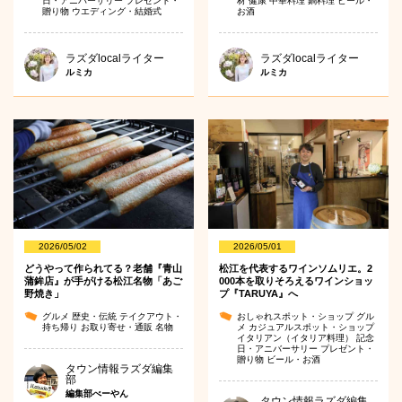
日・アニバーサリー
プレゼント・
材
健康
中華料理
鍋料理
ビール・
贈り物
ウエディング・結婚式
お酒
ラズダlocalライター
ラズダlocalライター
ルミカ
ルミカ
2026/05/02
2026/05/01
どうやって作られてる？老舗『青山
松江を代表するワインソムリエ。2
蒲鉾店』が手がける松江名物「あご
000本を取りそろえるワインショッ
野焼き」
プ『TARUYA』へ
グルメ
歴史・伝統
テイクアウト・
おしゃれスポット・ショップ
グル
持ち帰り
お取り寄せ・通販
名物
メ
カジュアルスポット・ショップ
イタリアン（イタリア料理）
記念
日・アニバーサリー
プレゼント・
贈り物
ビール・お酒
タウン情報ラズダ編集
部
編集部べーやん
タウン情報ラズダ編集