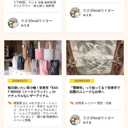
リア料理）
ランチ
洋食
創作料理
テイクアウト・持ち帰り
肉料理
ラズダlocalライター
ルミカ
ラズダlocalライター
ルミカ
2026/02/17
2026/02/03
毎日使いたい革小物！安来市『EAS
『雲樹寺』って知ってる？安来市で
T WOOD（イーストウッド）』の
話題のユニークなお寺へ
ナチュラルなレザーアイテム
雑貨屋
おしゃれスポット・ショッ
自然美
レジャー
歴史・伝統
プ
ハンドメイド・手作り
ものづく
り・ギャラリー
カジュアルスポッ
ト・ショップ
記念日・アニバーサ
リー
プレゼント・贈り物
島根県の
ラズダlocalライター
イベント情報
ルミカ