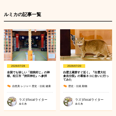
ルミカの記事一覧
2026/07/28
2026/07/20
全国でも珍しい「頭病封じ」の神
白壁土蔵群すぐ近く。『出雲大社
様。松江市『持田神社』へ参拝
倉吉分院』の看板ネコに合いに行っ
てみた
自然美
レジャー
歴史・伝統
健康
歴史・伝統
動物
ラズダlocalライター
ラズダlocalライター
ルミカ
ルミカ