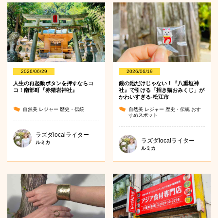
2026/06/29
2026/06/19
人生の再起動ボタンを押すならコ
鏡の池だけじゃない！『八重垣神
コ！南部町『赤猪岩神社』
社』で引ける「招き猫おみくじ」が
かわいすぎる-松江市
自然美
レジャー
歴史・伝統
自然美
レジャー
歴史・伝統
おす
すめスポット
ラズダlocalライター
ラズダlocalライター
ルミカ
ルミカ