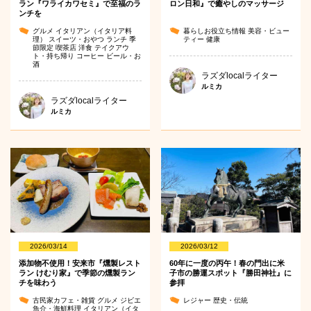
ラン『ワライカワセミ』で至福のラ
ロン日和』で癒やしのマッサージ
ンチを
グルメ
イタリアン（イタリア料
暮らしお役立ち情報
美容・ビュー
理）
スイーツ・おやつ
ランチ
季
ティー
健康
節限定
喫茶店
洋食
テイクアウ
ト・持ち帰り
コーヒー
ビール・お
酒
ラズダlocalライター
ルミカ
ラズダlocalライター
ルミカ
2026/03/14
2026/03/12
添加物不使用！安来市『燻製レスト
60年に一度の丙午！春の門出に米
ラン けむり家』で季節の燻製ラン
子市の勝運スポット『勝田神社』に
チを味わう
参拝
古民家カフェ・雑貨
グルメ
ジビエ
レジャー
歴史・伝統
魚介・海鮮料理
イタリアン（イタ