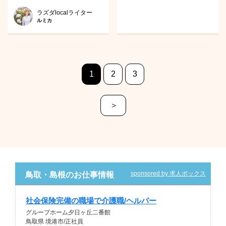
ラズダlocalライター
ルミカ
1
2
3
＞
sponsored by 求人ボックス
鳥取・島根のお仕事情報
社会保険完備の職場で介護職/ヘルパー
グループホーム夕日ヶ丘二番館
鳥取県 境港市/正社員