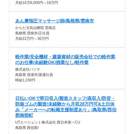
月給16万6,000円～18万円
あん摩指圧マッサージ師/島根県/雲南市
からだ元気治療院 雲南店
島根県 雲南市/正社員
月給22万円～30万円
軽作業/安全機材・建築資材の販売会社での軽作業
のお仕事/未経験OK/残業なし/軽作業
株式会社パソナ
鳥取県 境港市/派遣社員
時給1,230円
日払いOKで即日収入/製造スタッフ/高収入/防音・
防振ゴムの製造!未経験から月収28万円可&土日休
み「メーカーへの転籍支援制度あり」/鳥取県/西伯
郡南部町
UTエージェント株式会社 西日本第一CU
鳥取県 西伯郡/