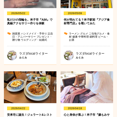
2026/05/22
2026/05/09
私だけの指輪を。米子市『A|M』で
何が売れてる？米子駅前『アジア食
真鍮アクセサリー作りを体験
材専門店』を覗いてみた
雑貨屋
ハンドメイド・手作り
記念
ラーメン
グルメ
ご当地グルメ・食
日・アニバーサリー
プレゼント・
材
健康
中華料理
鍋料理
ビール・
贈り物
ウエディング・結婚式
お酒
ラズダlocalライター
ラズダlocalライター
ルミカ
ルミカ
2026/04/22
2026/04/18
安来市に誕生！ジェラート&レスト
心と身体が喜ぶ！米子市『腸もみサ