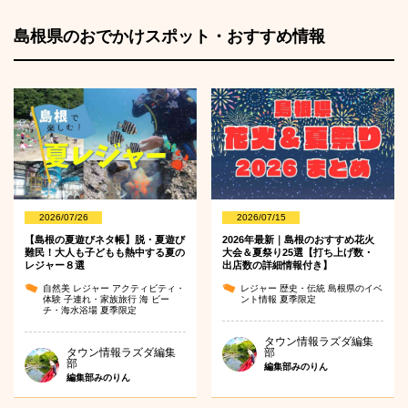
島根県のおでかけスポット・おすすめ情報
2026/07/26
2026/07/15
【島根の夏遊びネタ帳】脱・夏遊び
2026年最新｜島根のおすすめ花火
難民！大人も子どもも熱中する夏の
大会＆夏祭り25選【打ち上げ数・
レジャー８選
出店数の詳細情報付き】
自然美
レジャー
アクティビティ・
レジャー
歴史・伝統
島根県のイベ
体験
子連れ・家族旅行
海
ビー
ント情報
夏季限定
チ・海水浴場
夏季限定
タウン情報ラズダ編集
タウン情報ラズダ編集
部
部
編集部みのりん
編集部みのりん