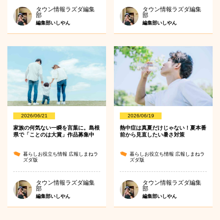
タウン情報ラズダ編集
タウン情報ラズダ編集
部
部
編集部いしやん
編集部いしやん
2026/06/21
2026/06/19
家族の何気ない一瞬を言葉に。島根
熱中症は真夏だけじゃない！夏本番
県で「ことのは大賞」作品募集中
前から見直したい暑さ対策
暮らしお役立ち情報
広報しまねラ
暮らしお役立ち情報
広報しまねラ
ズダ版
ズダ版
タウン情報ラズダ編集
タウン情報ラズダ編集
部
部
編集部いしやん
編集部いしやん