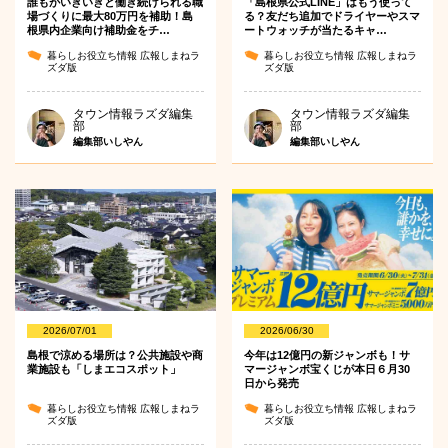
誰もがいきいきと働き続けられる職
「島根県公式LINE」はもう使って
場づくりに最大80万円を補助！島
る？友だち追加でドライヤーやスマ
根県内企業向け補助金をチ…
ートウォッチが当たるキャ…
暮らしお役立ち情報
広報しまねラ
暮らしお役立ち情報
広報しまねラ
ズダ版
ズダ版
タウン情報ラズダ編集
タウン情報ラズダ編集
部
部
編集部いしやん
編集部いしやん
2026/07/01
2026/06/30
島根で涼める場所は？公共施設や商
今年は12億円の新ジャンボも！サ
業施設も「しまエコスポット」
マージャンボ宝くじが本日６月30
日から発売
暮らしお役立ち情報
広報しまねラ
暮らしお役立ち情報
広報しまねラ
ズダ版
ズダ版