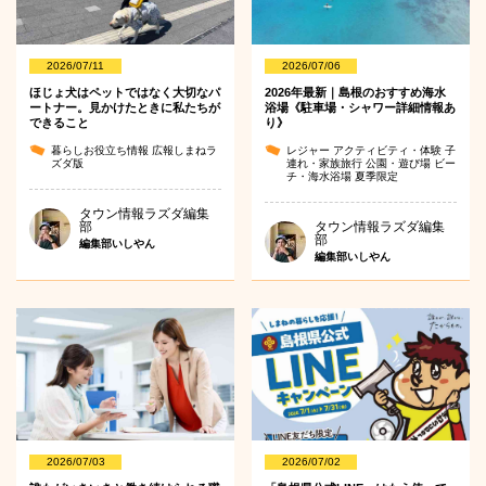
2026/07/11
2026/07/06
ほじょ犬はペットではなく大切なパ
2026年最新｜島根のおすすめ海水
ートナー。見かけたときに私たちが
浴場《駐車場・シャワー詳細情報あ
できること
り》
暮らしお役立ち情報
広報しまねラ
レジャー
アクティビティ・体験
子
ズダ版
連れ・家族旅行
公園・遊び場
ビー
チ・海水浴場
夏季限定
タウン情報ラズダ編集
部
タウン情報ラズダ編集
部
編集部いしやん
編集部いしやん
2026/07/03
2026/07/02