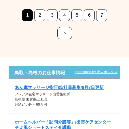
1
2
3
4
5
6
7
＞
sponsored by 求人ボックス
鳥取・島根のお仕事情報
あん摩マッサージ指圧師/社員募集/8月7日更新
フレアス在宅マッサージ出雲施術所
島根県 出雲市/正社員
月給24万円～60万円
ホームヘルパー「訪問介護等」/出雲ケアセンター
そよ風ショートステイ介護職