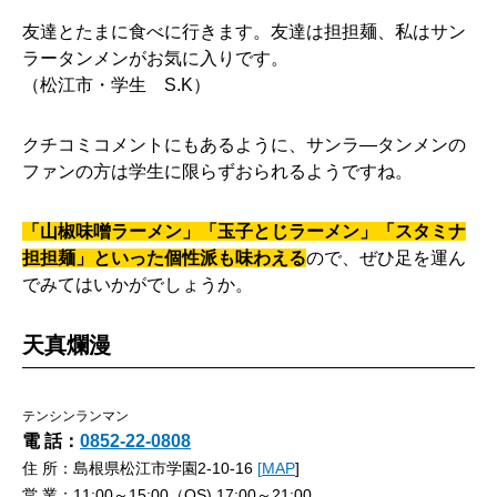
友達とたまに食べに行きます。友達は担担麺、私はサン
ラータンメンがお気に入りです。
（松江市・学生 S.K）
クチコミコメントにもあるように、サンラ―タンメンの
ファンの方は学生に限らずおられるようですね。
「山椒味噌ラーメン」「玉子とじラーメン」「スタミナ
担担麺」といった個性派も味わえる
ので、ぜひ足を運ん
でみてはいかがでしょうか。
天真爛漫
テンシンランマン
電 話：
0852-22-0808
住 所：島根県松江市学園2-10-16
[
MAP
]
営 業：11:00～15:00（OS),17:00～21:00