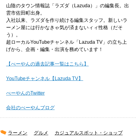
山陰のタウン情報誌「ラズダ（Lazuda）」の編集長。出
雲市佐田町出身。
入社以来、ラズダを作り続ける編集スタッフ。新しいラ
ーメン屋には行かなきゃ気が済まないィィ性格（だそ
う）。
超ローカルYouTubeチャンネル「Lazuda TV」の立ち上
げから、企画・編集・出演を務めています！
【べーやんの過去記事一覧はこちら】
YouTubeチャンネル【Lazuda TV】
べーやんのTwitter
会社のべーやんブログ
ラーメン
グルメ
カジュアルスポット・ショップ