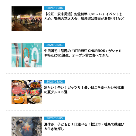
2026/08/06
【松江・安来周辺】お盆前半（8/8～12）イベントま
とめ。安来の花火大会、温泉街は毎日が夏祭り!?など
2026/08/01
中四国初！話題の「STREET CHURROS」がシャミ
ネ松江に8/1誕生。オープン前に食べてきた
2026/08/02
冷たい！辛い！ガッツリ！暑い日こそ食べたい松江市
の夏グルメ６選
2026/08/05
夏休み、子どもと１日遊べる！松江市・桂島で磯遊び
＆生き物探し