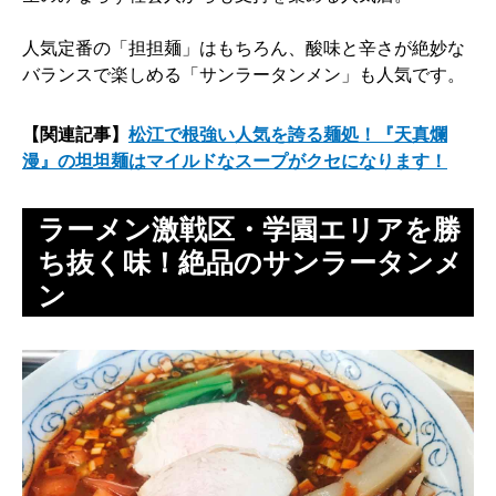
人気定番の「担担麺」はもちろん、酸味と辛さが絶妙な
バランスで楽しめる「サンラータンメン」も人気です。
【関連記事】
松江で根強い人気を誇る麺処！『天真爛
漫』の坦坦麺はマイルドなスープがクセになります！​
ラーメン激戦区・学園エリアを勝
ち抜く味！絶品のサンラータンメ
ン