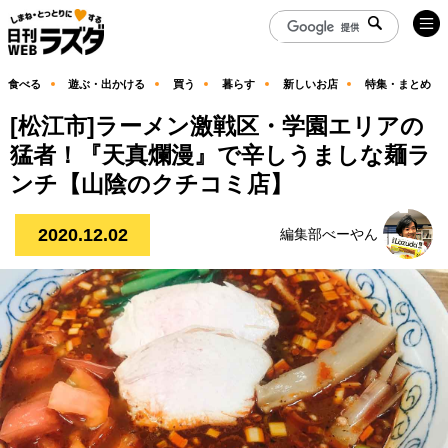
食べる
遊ぶ・出かける
買う
暮らす
新しいお店
特集・まとめ
[松江市]ラーメン激戦区・学園エリアの
猛者！『天真爛漫』で辛しうましな麺ラ
ンチ【山陰のクチコミ店】
2020.12.02
編集部べーやん