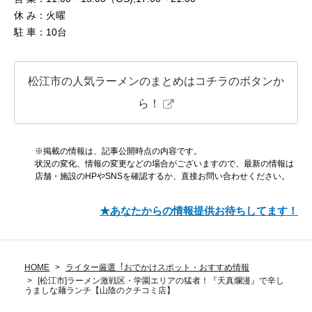
休 み：火曜
駐 車：10台
松江市の人気ラーメンのまとめはコチラのボタンか
ら！
※掲載の情報は、記事公開時点の内容です。
状況の変化、情報の変更などの場合がございますので、最新の情報は
店舗・施設のHPやSNSを確認するか、直接お問い合わせください。
★あなたからの情報提供お待ちしてます！
HOME
ライター厳選︕おでかけスポット・おすすめ情報
[松江市]ラーメン激戦区・学園エリアの猛者！『天真爛漫』で辛し
うましな麺ランチ【山陰のクチコミ店】