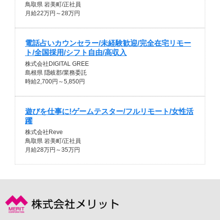
鳥取県 岩美町/正社員
月給22万円～28万円
電話占いカウンセラー/未経験歓迎/完全在宅リモー
ト/全国採用/シフト自由/高収入
株式会社DIGITAL GREE
島根県 隠岐郡/業務委託
時給2,700円～5,850円
遊びを仕事に!ゲームテスター/フルリモート/女性活
躍
株式会社Reve
鳥取県 岩美町/正社員
月給28万円～35万円