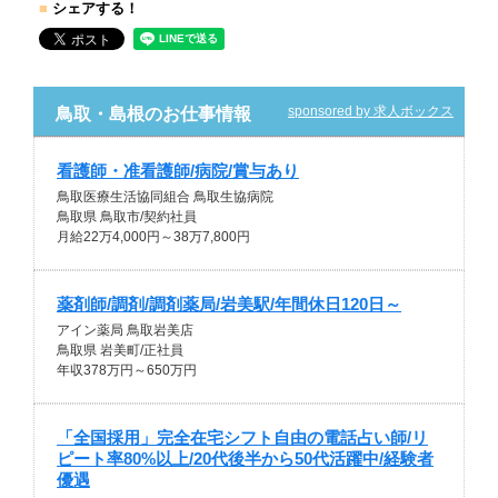
■
シェアする！
sponsored by 求人ボックス
鳥取・島根のお仕事情報
看護師・准看護師/病院/賞与あり
鳥取医療生活協同組合 鳥取生協病院
鳥取県 鳥取市/契約社員
月給22万4,000円～38万7,800円
薬剤師/調剤/調剤薬局/岩美駅/年間休日120日～
アイン薬局 鳥取岩美店
鳥取県 岩美町/正社員
年収378万円～650万円
「全国採用」完全在宅シフト自由の電話占い師/リ
ピート率80%以上/20代後半から50代活躍中/経験者
優遇