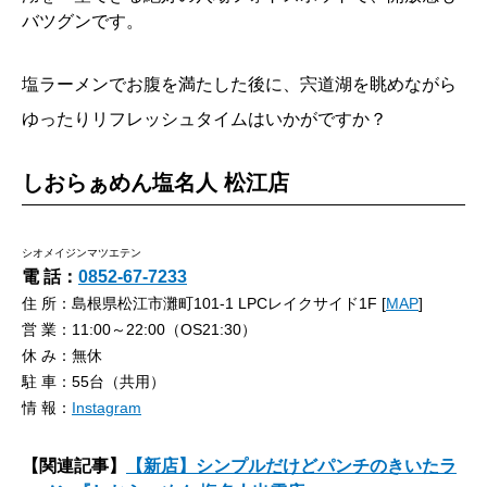
バツグンです。
塩ラーメンでお腹を満たした後に、宍道湖を眺めながら
ゆったりリフレッシュタイムはいかがですか？
しおらぁめん塩名人 松江店
シオメイジンマツエテン
電 話：
0852-67-7233
住 所：島根県松江市灘町101-1 LPCレイクサイド1F [
MAP
]
営 業：11:00～22:00（OS21:30）
休 み：無休
駐 車：55台（共用）
情 報：
Instagram
【関連記事】
【新店】シンプルだけどパンチのきいたラ