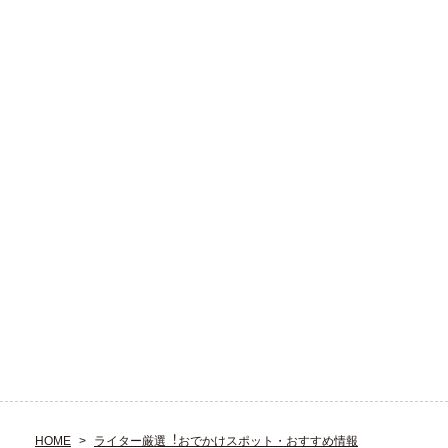
HOME
ライター厳選︕おでかけスポット・おすすめ情報