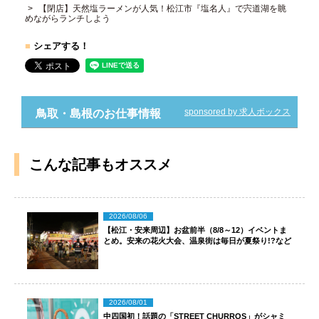
【閉店】天然塩ラーメンが人気！松江市『塩名人』で宍道湖を眺
めながらランチしよう
■
シェアする！
sponsored by 求人ボックス
鳥取・島根のお仕事情報
こんな記事もオススメ
2026/08/06
【松江・安来周辺】お盆前半（8/8～12）イベントま
とめ。安来の花火大会、温泉街は毎日が夏祭り!?など
2026/08/01
中四国初！話題の「STREET CHURROS」がシャミ