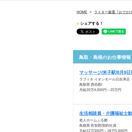
HOME
ライター厳選︕おでか
■
シェアする！
鳥取・島根のお仕事情報
マッサージ/米子駅/8月9日
ラフィネ イオンモール日吉津店
鳥取県 西伯郡/
月給20万4,000円～25万円
生活相談員・介護福祉士
老人ホームふる郷
島根県 邑智郡/契約社員
月給22万300円～28万5,000円