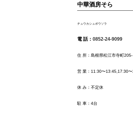
中華酒房そら
チュウカシュボウソラ
電 話：
0852-24-9099
住 所：島根県松江市寺町205-
営 業：11:30〜13:45,17:30
休 み：不定休
駐 車：4台