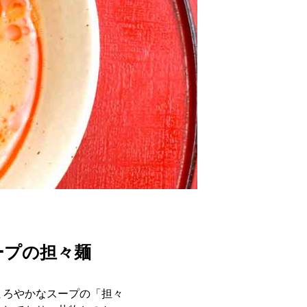
ープの担々麺
まろやかなスープの「担々