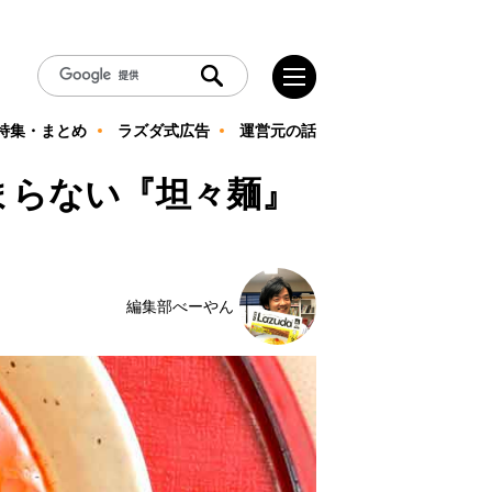
特集・まとめ
ラズダ式広告
運営元の話
まらない『坦々麺』
編集部べーやん