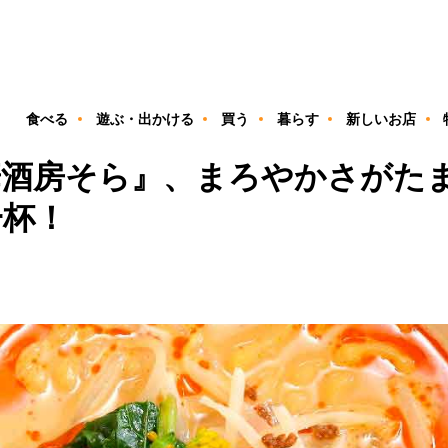
ン
食べる
遊ぶ・出かける
買う
暮らす
新しいお店
華酒房そら』、まろやかさがた
一杯！