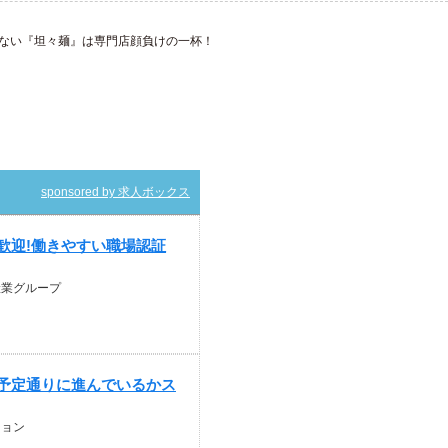
ない『坦々麺』は専門店顔負けの一杯！
sponsored by 求人ボックス
歓迎!働きやすい職場認証
産業グループ
が予定通りに進んでいるかス
ション