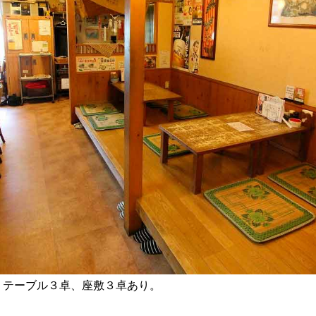
、テーブル３卓、座敷３卓あり。