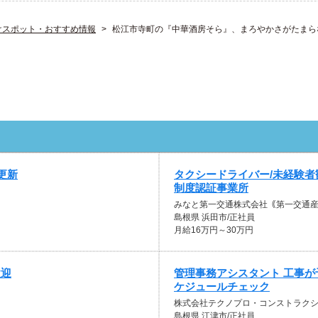
けスポット・おすすめ情報
松江市寺町の『中華酒房そら』、まろやかさがたまら
更新
タクシードライバー/未経験者
制度認証事業所
みなと第一交通株式会社｟第一交通
島根県 浜田市/正社員
月給16万円～30万円
歓迎
管理事務アシスタント 工事
ケジュールチェック
株式会社テクノプロ・コンストラク
島根県 江津市/正社員