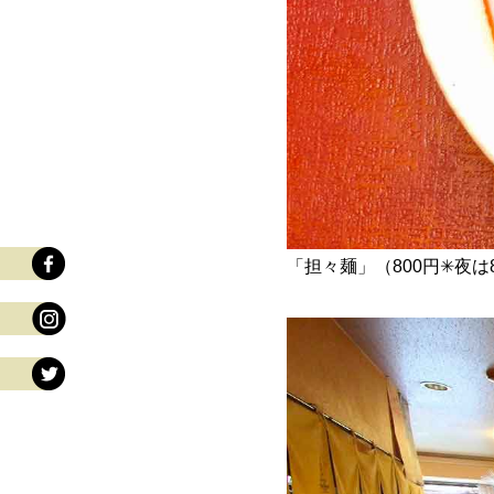
「担々麺」（800円✳︎夜は