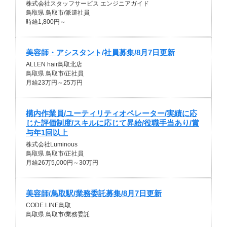
株式会社スタッフサービス エンジニアガイド
鳥取県 鳥取市/派遣社員
時給1,800円～
美容師・アシスタント/社員募集/8月7日更新
ALLEN hair鳥取北店
鳥取県 鳥取市/正社員
月給23万円～25万円
構内作業員/ユーティリティオペレーター/実績に応
じた評価制度/スキルに応じて昇給/役職手当あり/賞
与年1回以上
株式会社Luminous
鳥取県 鳥取市/正社員
月給26万5,000円～30万円
美容師/鳥取駅/業務委託募集/8月7日更新
CODE.LINE鳥取
鳥取県 鳥取市/業務委託