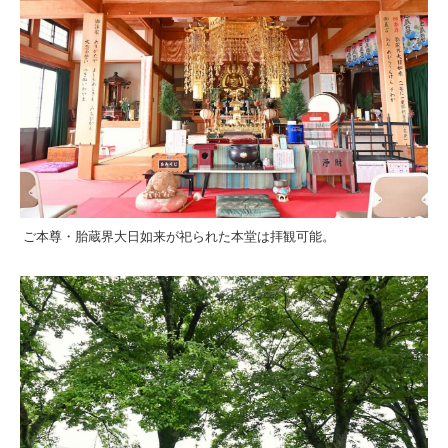
ご本尊・胎蔵界大日如来が祀られた本堂は拝観可能。