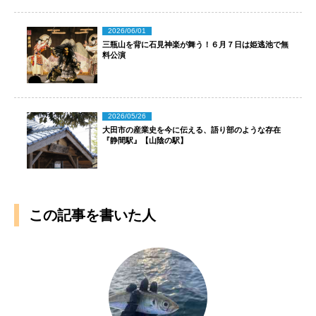
2026/06/01
三瓶山を背に石見神楽が舞う！６月７日は姫逃池で無
料公演
2026/05/26
大田市の産業史を今に伝える、語り部のような存在
『静間駅』【山陰の駅】
この記事を書いた人