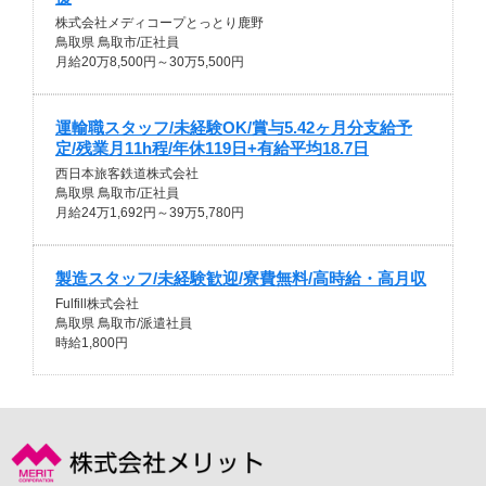
株式会社メディコープとっとり鹿野
鳥取県 鳥取市/正社員
月給20万8,500円～30万5,500円
運輸職スタッフ/未経験OK/賞与5.42ヶ月分支給予
定/残業月11h程/年休119日+有給平均18.7日
西日本旅客鉄道株式会社
鳥取県 鳥取市/正社員
月給24万1,692円～39万5,780円
製造スタッフ/未経験歓迎/寮費無料/高時給・高月収
Fulfill株式会社
鳥取県 鳥取市/派遣社員
時給1,800円