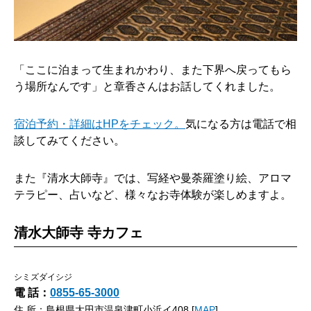
「ここに泊まって生まれかわり、また下界へ戻ってもら
う場所なんです」と章香さんはお話してくれました。
宿泊予約・詳細はHPをチェック。
気になる方は電話で相
談してみてください。
また『清水大師寺』では、写経や曼荼羅塗り絵、アロマ
テラピー、占いなど、様々なお寺体験が楽しめますよ。
清水大師寺 寺カフェ
シミズダイシジ
電 話：
0855-65-3000
住 所：島根県大田市温泉津町小浜イ408 [
MAP
]