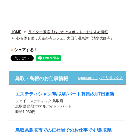
HOME
ライター厳選︕おでかけスポット・おすすめ情報
心も体も整う天空の寺カフェ。大田市温泉津『清水大師寺』
■
シェアする！
sponsored by 求人ボックス
鳥取・島根のお仕事情報
エステティシャン/鳥取駅/パート募集/8月7日更新
ジェイエステティック 鳥取店
鳥取県 鳥取市/アルバイト・パート
時給1,030円
鳥取県鳥取市での正社員でのお仕事です/鳥取県