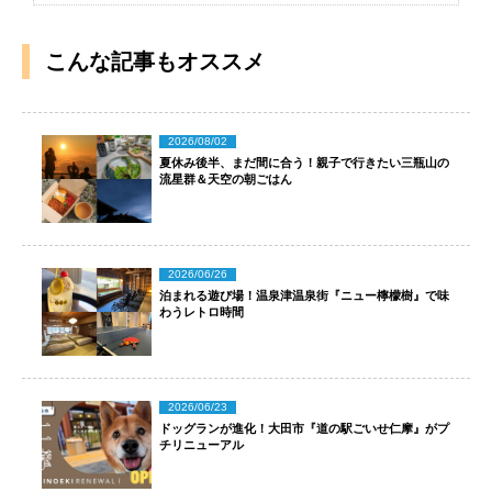
こんな記事もオススメ
2026/08/02
夏休み後半、まだ間に合う！親子で行きたい三瓶山の
流星群＆天空の朝ごはん
2026/06/26
泊まれる遊び場！温泉津温泉街『ニュー檸檬樹』で味
わうレトロ時間
2026/06/23
ドッグランが進化！大田市『道の駅ごいせ仁摩』がプ
チリニューアル