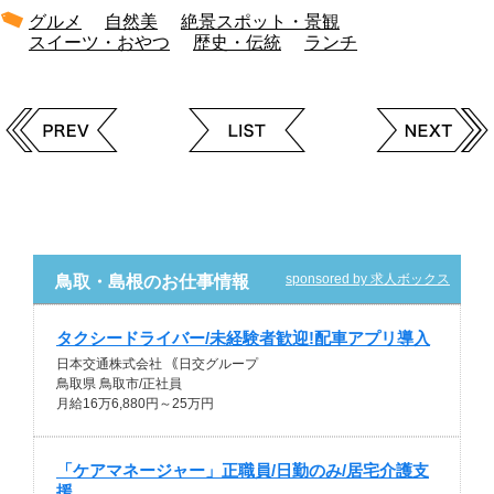
グルメ
自然美
絶景スポット・景観
スイーツ・おやつ
歴史・伝統
ランチ
sponsored by 求人ボックス
鳥取・島根のお仕事情報
タクシードライバー/未経験者歓迎!配車アプリ導入
日本交通株式会社 ｟日交グループ
鳥取県 鳥取市/正社員
月給16万6,880円～25万円
「ケアマネージャー」正職員/日勤のみ/居宅介護支
援