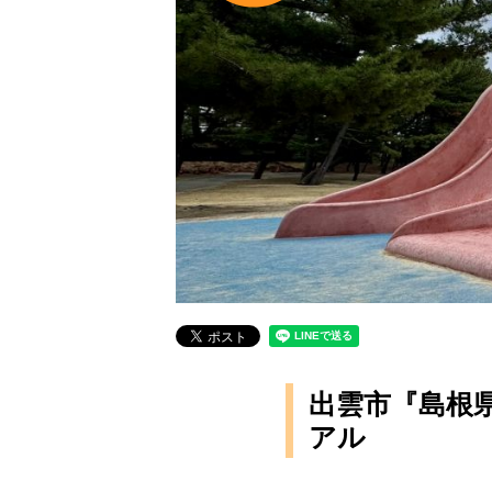
出雲市『島根
アル