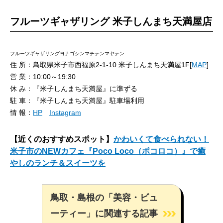
フルーツギャザリング 米子しんまち天満屋店
フルーツギャザリングヨナゴシンマチテンマヤテン
住 所：鳥取県米子市西福原2-1-10 米子しんまち天満屋1F[
MAP
]
営 業：10:00～19:30
休 み：『米子しんまち天満屋』に準ずる
駐 車：『米子しんまち天満屋』駐車場利用
情 報：
HP
Instagram
【近くのおすすめスポット】
かわいくて食べられない！
米子市のNEWカフェ『Poco Loco（ポコロコ）』で癒
やしのランチ＆スイーツを
鳥取・島根の「美容・ビュ
ーティー」に関連する記事