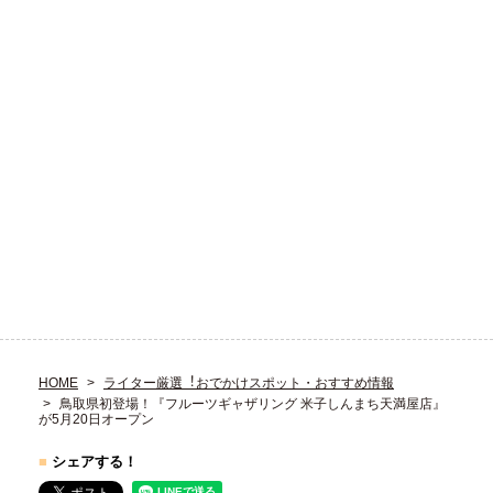
HOME
ライター厳選︕おでかけスポット・おすすめ情報
鳥取県初登場！『フルーツギャザリング 米子しんまち天満屋店』
が5月20日オープン
■
シェアする！