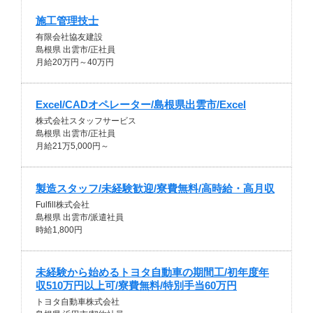
施工管理技士
有限会社協友建設
島根県 出雲市/正社員
月給20万円～40万円
Excel/CADオペレーター/島根県出雲市/Excel
株式会社スタッフサービス
島根県 出雲市/正社員
月給21万5,000円～
製造スタッフ/未経験歓迎/寮費無料/高時給・高月収
Fulfill株式会社
島根県 出雲市/派遣社員
時給1,800円
未経験から始めるトヨタ自動車の期間工/初年度年
収510万円以上可/寮費無料/特別手当60万円
トヨタ自動車株式会社