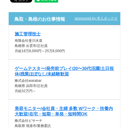
sponsored by 求人ボックス
鳥取・島根のお仕事情報
施工管理技士
有限会社斐川水道
島根県 出雲市/正社員
月給18万8,000円～25万8,000円
ゲームテスター/発売前プレイ/20〜30代活躍/土日祝
休/残業ほぼなし/未経験歓迎
株式会社warabar
島根県 浜田市/正社員
月給32万円～
美容モニター/会社員・主婦 多数 Wワーク・扶養内
大歓迎!在宅・短期・単発・短時間OK
株式会社ビサーチ
鳥取県 境港市/業務委託