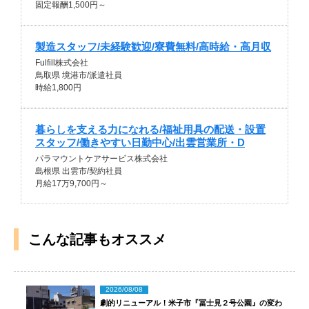
固定報酬1,500円～
製造スタッフ/未経験歓迎/寮費無料/高時給・高月収
Fulfill株式会社
鳥取県 境港市/派遣社員
時給1,800円
暮らしを支える力になれる/福祉用具の配送・設置
スタッフ/働きやすい日勤中心/出雲営業所・D
パラマウントケアサービス株式会社
島根県 出雲市/契約社員
月給17万9,700円～
こんな記事もオススメ
2026/08/08
劇的リニューアル！米子市『冨士見２号公園』の変わ