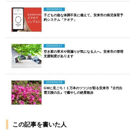
2026/06/11
子どもの急な体調不良に備えて。安来市の病児保育予
約システム「テオテ」
2026/05/17
空き家の草木や雨漏りが気になる人へ。安来市の管理
支援制度があります
2026/04/28
GWに見ごろ！１万本のツツジが彩る安来市『古代出
雲王陵の丘』で癒やしの絶景散歩
この記事を書いた人