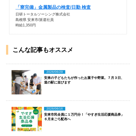
「寮完備」金属製品の検査/日勤 検査
日研トータルソーシング株式会社
島根県 安来市/派遣社員
時給1,350円
こんな記事もオススメ
2026/06/29
安来の子どもたちが作ったお菓子や野菜。７月３日、
道の駅に並びます
2026/06/16
安来市民全員に１万円分！「やすぎ生活応援商品券」
６月末ごろ配布へ