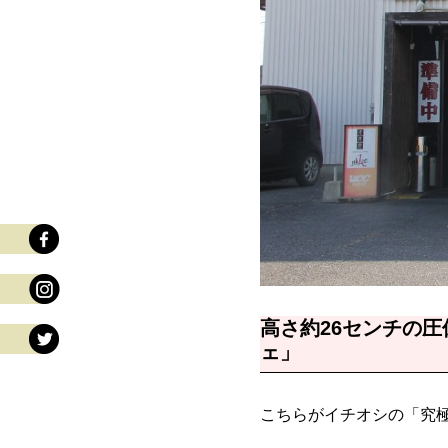
高さ約26センチの
ェ」
こちらがイチオシの「究極