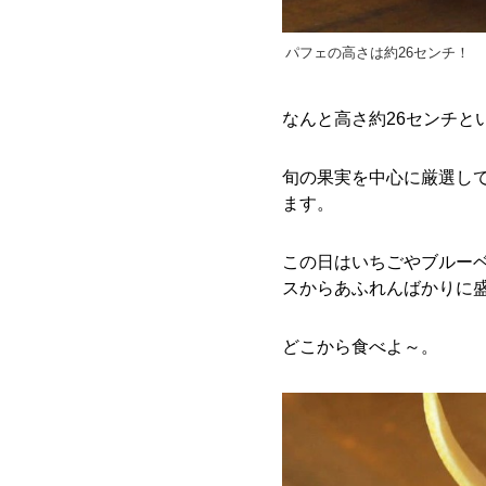
パフェの高さは約26センチ！
なんと高さ約26センチと
旬の果実を中心に厳選し
ます。
この日はいちごやブルー
スからあふれんばかりに
どこから食べよ～。