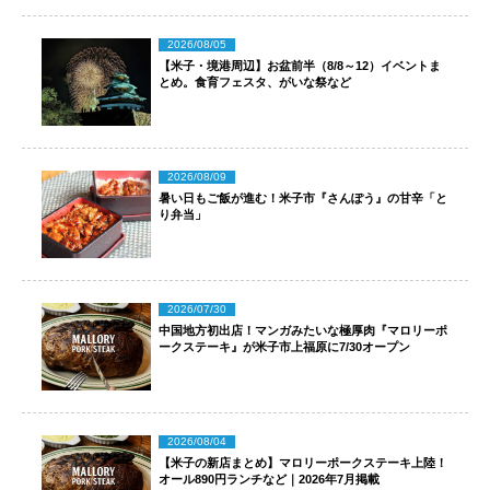
2026/08/05
【米子・境港周辺】お盆前半（8/8～12）イベントま
とめ。食育フェスタ、がいな祭など
2026/08/09
暑い日もご飯が進む！米子市『さんぽう』の甘辛「と
り弁当」
2026/07/30
中国地方初出店！マンガみたいな極厚肉『マロリーポ
ークステーキ』が米子市上福原に7/30オープン
2026/08/04
【米子の新店まとめ】マロリーポークステーキ上陸！
オール890円ランチなど｜2026年7月掲載