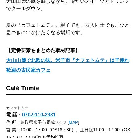
大山山麓の風を感じながら、冷たいスイーツとドリンク
でクールダウン。
夏の『カフェトムテ』、親子でも、友人同士でも、ひと
息つきに出かけたくなる場所です。
【定番要素をまとめた取材記事】
大山山麓で北欧の味。米子市『カフェトムテ』は子連れ
歓迎の古民家カフェ
Café Tomte
カフェトムテ
電 話：
070-9110-2381
住 所：鳥取県米子市岡成101-2 [
MAP
]
営 業：10:00～17:00（OS16：30）、土日祝11:00～17:00（OS
16：30）＊いずれも予約推奨