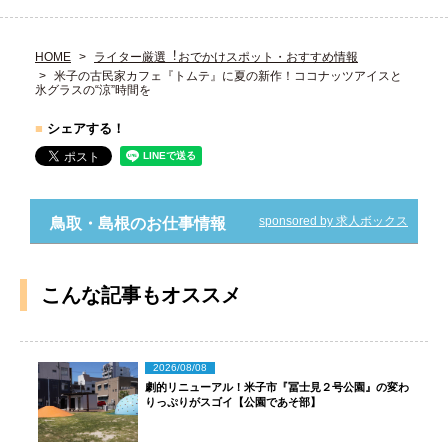
HOME
ライター厳選︕おでかけスポット・おすすめ情報
米子の古民家カフェ『トムテ』に夏の新作！ココナッツアイスと
氷グラスの“涼”時間を
■
シェアする！
sponsored by 求人ボックス
鳥取・島根のお仕事情報
こんな記事もオススメ
2026/08/08
劇的リニューアル！米子市『冨士見２号公園』の変わ
りっぷりがスゴイ【公園であそ部】