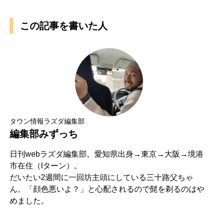
この記事を書いた人
タウン情報ラズダ編集部
編集部みずっち
日刊webラズダ編集部。愛知県出身→東京→大阪→境港
市在住（Iターン）。
だいたい2週間に一回坊主頭にしている三十路父ちゃ
ん。「顔色悪いよ？」と心配されるので髭を剃るのはや
めました。