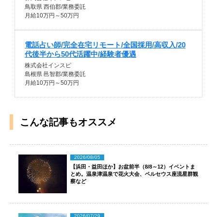
鳥取県 西伯郡/業務委託
月給10万円～50万円
電話占い師/完全在宅リモート/全国採用/高収入/20
代後半から50代活躍中/経験者優遇
株式会社インスピ
島根県 邑智郡/業務委託
月給10万円～50万円
こんな記事もオススメ
2026/08/05
【浜田・益田ほか】お盆前半（8/8～12）イベントま
とめ。温泉津温泉で花火大会、ペルセウス座流星群観
察など
2026/07/29