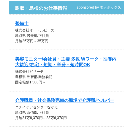
sponsored by 求人ボックス
鳥取・島根のお仕事情報
整備士
株式会社オートルビーズ
鳥取県 岩美町/正社員
月給25万円～35万円
美容モニター/会社員・主婦 多数 Wワーク・扶養内
大歓迎!在宅・短期・単発・短時間OK
株式会社ビサーチ
島根県 邑智郡/業務委託
固定報酬1,500円～
介護職員・社会保険完備の職場で介護職/ヘルパー
ニチイケアセンターながえ
鳥取県 西伯郡/正社員
月給21万8,370円～23万6,370円