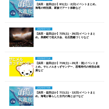
【浜田・益田ほか】8/1(土)・2(日)イベントまとめ。
海竜の特別展、家族でアート体験など
2026/07/22
【浜田・益田ほか】7/25(土)・26(日)イベントまと
め。美郷町で花火大会、化石図鑑づくりなど
2026/07/14
【浜田・益田ほか】7/18(土)～20(月・祝)イベントま
とめ。サヒメルきっずサンデー、恐竜時代の特別企画
展など
2026/07/08
【浜田・益田ほか】7/11(土)・12(日)イベントまと
め。海竜が暮らした古代の海とは!?など