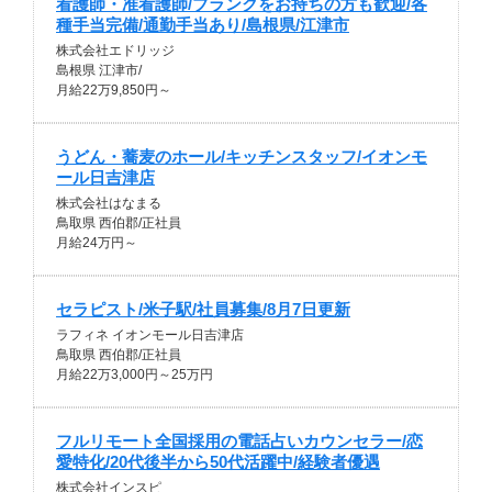
看護師・准看護師/ブランクをお持ちの方も歓迎/各
種手当完備/通勤手当あり/島根県/江津市
株式会社エドリッジ
島根県 江津市/
月給22万9,850円～
うどん・蕎麦のホール/キッチンスタッフ/イオンモ
ール日吉津店
株式会社はなまる
鳥取県 西伯郡/正社員
月給24万円～
セラピスト/米子駅/社員募集/8月7日更新
ラフィネ イオンモール日吉津店
鳥取県 西伯郡/正社員
月給22万3,000円～25万円
フルリモート全国採用の電話占いカウンセラー/恋
愛特化/20代後半から50代活躍中/経験者優遇
株式会社インスピ