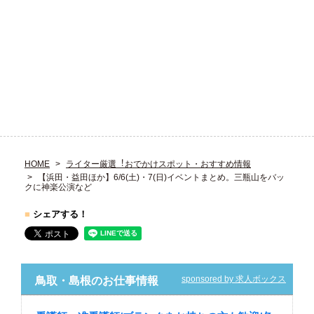
HOME
ライター厳選︕おでかけスポット・おすすめ情報
【浜田・益田ほか】6/6(土)・7(日)イベントまとめ。三瓶山をバッ
クに神楽公演など
■
シェアする！
sponsored by 求人ボックス
鳥取・島根のお仕事情報