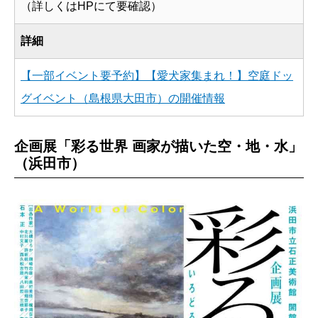
（詳しくはHPにて要確認）
詳細
【一部イベント要予約】【愛犬家集まれ！】空庭ドッ
グイベント（島根県大田市）の開催情報
企画展「彩る世界 画家が描いた空・地・水」
（浜田市）