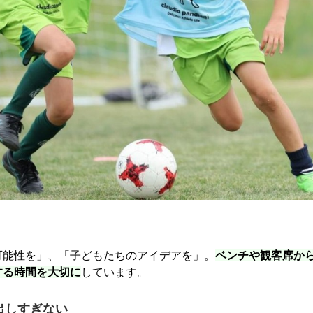
可能性を」、「子どもたちのアイデアを」。
ベンチや観客席か
する時間を大切に
しています。
出しすぎない