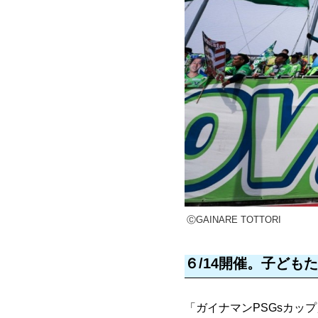
ⒸGAINARE TOTTORI
６/14開催。子ども
「ガイナマンPSGsカッ