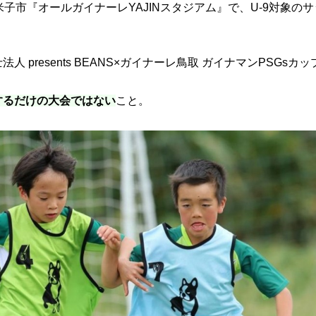
米子市『オールガイナーレYAJINスタジアム』で、U-9対象の
 presents BEANS×ガイナーレ鳥取 ガイナマンPSGsカ
するだけの大会ではない
こと。