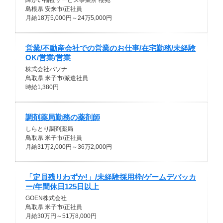
障がい福祉サービス事業所 櫻苑
島根県 安来市/正社員
月給18万5,000円～24万5,000円
営業/不動産会社での営業のお仕事/在宅勤務/未経験
OK/営業/営業
株式会社パソナ
鳥取県 米子市/派遣社員
時給1,380円
調剤薬局勤務の薬剤師
しらとり調剤薬局
鳥取県 米子市/正社員
月給31万2,000円～36万2,000円
「定員残りわずか!」/未経験採用枠/ゲームデバッカ
ー/年間休日125日以上
GOEN株式会社
鳥取県 米子市/正社員
月給30万円～51万8,000円