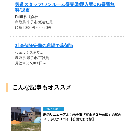
製造スタッフ/ワンルーム寮完備/即入寮OK/寮費無
料/退寮
Fulfill株式会社
鳥取県 米子市/派遣社員
時給1,800円～2,250円
社会保険完備の職場で薬剤師
ウェルネス角盤店
鳥取県 米子市/正社員
月給30万5,000円～
こんな記事もオススメ
2026/08/08
劇的リニューアル！米子市『冨士見２号公園』の変わ
りっぷりがスゴイ【公園であそ部】