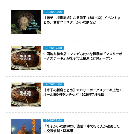
2026/08/05
【米子・境港周辺】お盆前半（8/8～12）イベントま
とめ。食育フェスタ、がいな祭など
2026/07/30
中国地方初出店！マンガみたいな極厚肉『マロリーポ
ークステーキ』が米子市上福原に7/30オープン
2026/08/04
【米子の新店まとめ】マロリーポークステーキ上陸！
オール890円ランチなど｜2026年7月掲載
2026/08/04
「米子がいな祭2026」直前！車で行く人が確認した
い交通規制・駐車場