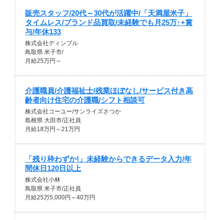
販売スタッフ/20代～30代が活躍中/「天満屋米子」
タイムレス/ブランド品買取/未経験でも月25万↑+賞
与/年休133
株式会社ディンプル
鳥取県 米子市/
月給25万円～
介護職員/介護福祉士/残業ほぼなし/サービス付き高
齢者向け住宅の介護職/シフト相談可
株式会社コーユー/サンライズさつか
島根県 大田市/正社員
月給18万円～21万円
「残り枠わずか!」未経験からできるデータ入力/年
間休日120日以上
株式会社小林
鳥取県 米子市/正社員
月給25万5,000円～40万円