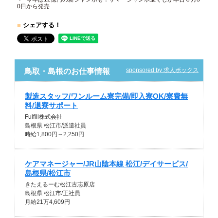
0日から発売
■
シェアする！
sponsored by 求人ボックス
鳥取・島根のお仕事情報
製造スタッフ/ワンルーム寮完備/即入寮OK/寮費無
料/退寮サポート
Fulfill株式会社
島根県 松江市/派遣社員
時給1,800円～2,250円
ケアマネージャー/JR山陰本線 松江/デイサービス/
島根県/松江市
きたえるーむ松江古志原店
島根県 松江市/正社員
月給21万4,609円