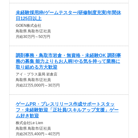
未経験採用枠/ゲームテスター/研修制度充実/年間休
日125日以上
GOEN株式会社
鳥取県 鳥取市/正社員
月給30万円～50万円
調剤事務・鳥取市岩倉・無資格・未経験OK 調剤事
務の募集 能力よりもお人柄!やる気を持って業務に
取り組める方大歓迎
アイ・プラス薬局 岩倉店
鳥取県 鳥取市/正社員
月給22万5,000円～30万円
ゲームPR・プレスリリース作成サポートスタッ
フ・未経験歓迎「正社員/スキルアップ支援」ゲー
ム好き歓迎
株式会社Le Lien
鳥取県 鳥取市/正社員
月給26万5,400円～40万円