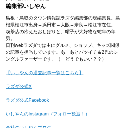
編集部いしやん
島根・鳥取のタウン情報誌ラズダ編集部の現編集長。島
根県松江市出身→浜田市→大阪→奈良→松江市在住。
喫茶店の冷えたおしぼりと、帽子が大好物な蛇年の年
男。
日刊webラズダでは主にグルメ、ショップ、キッズ関係
の記事を担当しています。あ、あとバツイチ＆2児のシ
ングルファーザーです。（←どうでもいい？？）
【いしやんの過去記事一覧はこちら】
ラズダ公式X
ラズダ公式Facebook
いしやんのInstagram（フォロー歓迎！）
会社のいしやんブログ