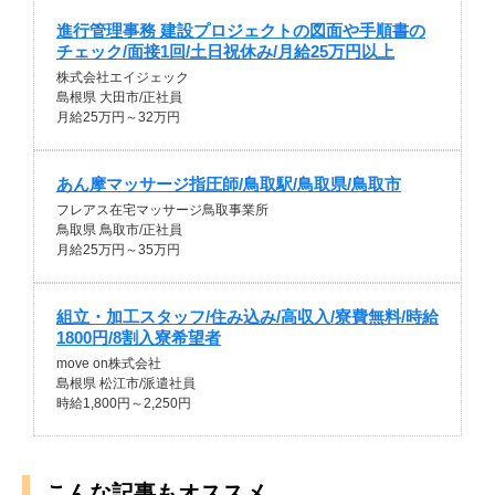
進行管理事務 建設プロジェクトの図面や手順書の
チェック/面接1回/土日祝休み/月給25万円以上
株式会社エイジェック
島根県 大田市/正社員
月給25万円～32万円
あん摩マッサージ指圧師/鳥取駅/鳥取県/鳥取市
フレアス在宅マッサージ鳥取事業所
鳥取県 鳥取市/正社員
月給25万円～35万円
組立・加工スタッフ/住み込み/高収入/寮費無料/時給
1800円/8割入寮希望者
move on株式会社
島根県 松江市/派遣社員
時給1,800円～2,250円
こんな記事もオススメ