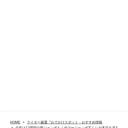
HOME
ライター厳選︕おでかけスポット・おすすめ情報
今年は12億円の新ジャンボも！サマージャンボ宝くじが本日６月3