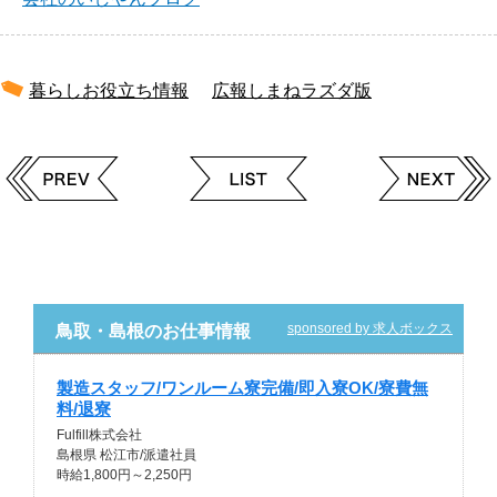
暮らしお役立ち情報
広報しまねラズダ版
sponsored by 求人ボックス
鳥取・島根のお仕事情報
製造スタッフ/ワンルーム寮完備/即入寮OK/寮費無
料/退寮
Fulfill株式会社
島根県 松江市/派遣社員
時給1,800円～2,250円