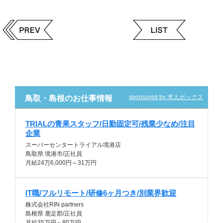
sponsored by 求人ボックス
鳥取・島根のお仕事情報
TRIALの青果スタッフ/日勤固定可/残業少なめ/注目
企業
スーパーセンタートライアル境港店
鳥取県 境港市/正社員
月給24万6,000円～31万円
IT職/フルリモート/研修6ヶ月つき/別業界歓迎
株式会社RIN partners
島根県 鹿足郡/正社員
月給35万円～80万円