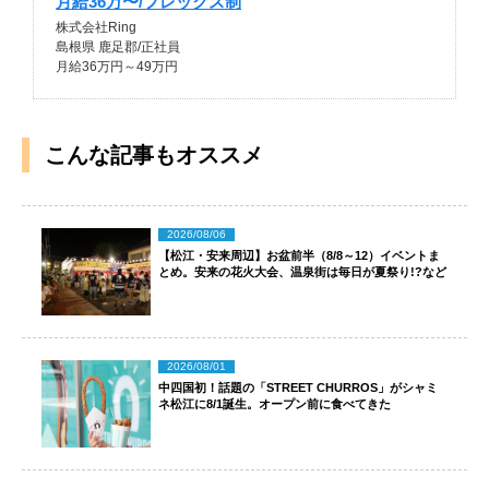
月給36万〜/フレックス制
株式会社Ring
島根県 鹿足郡/正社員
月給36万円～49万円
こんな記事もオススメ
2026/08/06
【松江・安来周辺】お盆前半（8/8～12）イベントま
とめ。安来の花火大会、温泉街は毎日が夏祭り!?など
2026/08/01
中四国初！話題の「STREET CHURROS」がシャミ
ネ松江に8/1誕生。オープン前に食べてきた