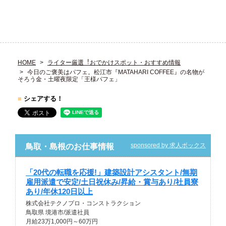
HOME
ライター厳選︕おでかけスポット・おすすめ情報
今日のご褒美はパフェ。松江市『MATAHARI COFFEE』の名物が
そろう金・土曜夜限定「王様パフェ」
■
シェアする！
sponsored by 求人ボックス
鳥取・島根のお仕事情報
「20代の転職を応援!」建築設計アシスタント/無期
雇用派遣で安定/土日祝休み/昇給・賞与あり/社員寮
あり/年休120日以上
株式会社テクノプロ・コンストラクション
鳥取県 境港市/派遣社員
月給23万1,000円～60万円