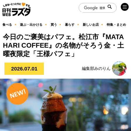
食べる
遊ぶ・出かける
買う
暮らす
新しいお店
特集・まとめ
今日のご褒美はパフェ。松江市『MATA
HARI COFFEE』の名物がそろう金・土
曜夜限定「王様パフェ」
2026.07.01
編集部みのりん