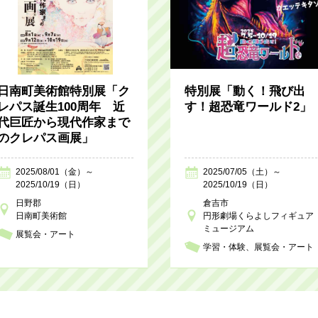
日南町美術館特別展「ク
特別展「動く！飛び出
レパス誕生100周年 近
す！超恐竜ワールド2」
代巨匠から現代作家まで
のクレパス画展」
2025/08/01（金）～
2025/07/05（土）～
2025/10/19（日）
2025/10/19（日）
日野郡
倉吉市
日南町美術館
円形劇場くらよしフィギュア
ミュージアム
展覧会・アート
学習・体験
展覧会・アート