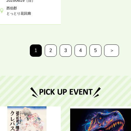
2025/06/29（日）
西伯郡
とっとり花回廊
1
2
3
4
5
＞