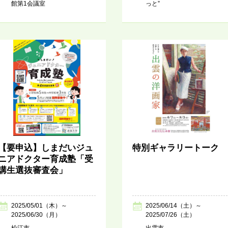
館第1会議室
っと”
【要申込】しまだいジュ
特別ギャラリートーク
ニアドクター育成塾「受
講生選抜審査会」
2025/05/01（木）～
2025/06/14（土）～
2025/06/30（月）
2025/07/26（土）
松江市
出雲市