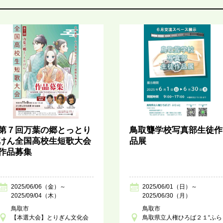
第７回万葉の郷とっとり
鳥取聾学校写真部生徒作
けん全国高校生短歌大会
品展
作品募集
2025/06/06（金）～
2025/06/01（日）～
2025/09/04（木）
2025/06/30（月）
鳥取市
鳥取市
【本選大会】とりぎん文化会
鳥取県立人権ひろば２１“ふら