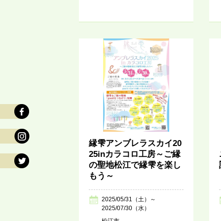
縁雫アンブレラスカイ20
25inカラコロ工房～ご縁
の聖地松江で縁雫を楽し
もう～
2025/05/31（土）～
2025/07/30（水）
松江市