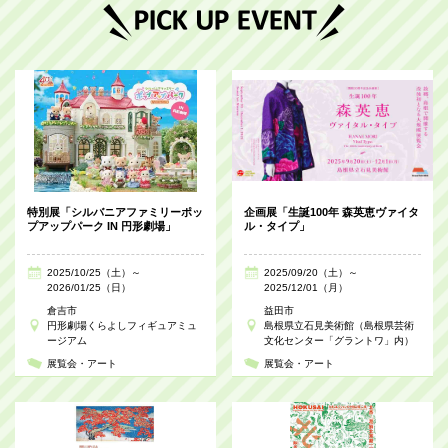
特別展「シルバニアファミリーポッ
企画展「生誕100年 森英恵ヴァイタ
プアップパーク IN 円形劇場」
ル・タイプ」
2025/10/25（土）～
2025/09/20（土）～
2026/01/25（日）
2025/12/01（月）
倉吉市
益田市
円形劇場くらよしフィギュアミュ
島根県立石見美術館（島根県芸術
ージアム
文化センター「グラントワ」内）
展覧会・アート
展覧会・アート