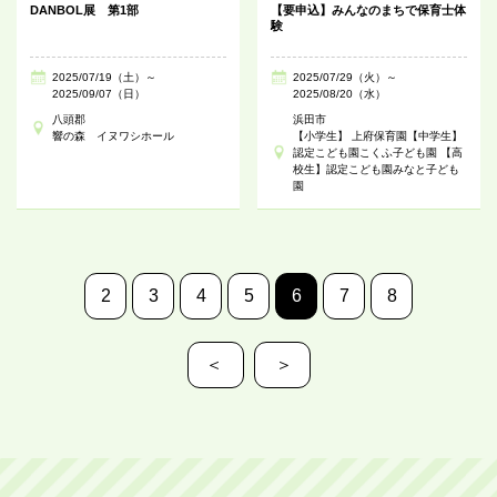
DANBOL展 第1部
【要申込】みんなのまちで保育士体
験
2025/07/19（土）～
2025/07/29（火）～
2025/09/07（日）
2025/08/20（水）
八頭郡
浜田市
響の森 イヌワシホール
【小学生】 上府保育園【中学生】
認定こども園こくふ子ども園 【高
校生】認定こども園みなと子ども
園
2
3
4
5
6
7
8
＜
＞