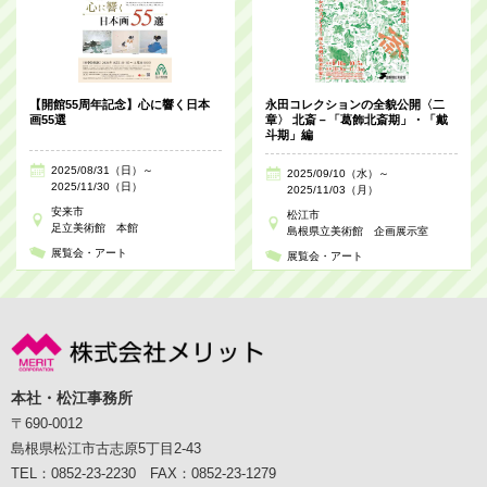
【開館55周年記念】心に響く日本
永田コレクションの全貌公開〈二
画55選
章〉 北斎－「葛飾北斎期」・「戴
斗期」編
2025/08/31（日）～
2025/09/10（水）～
2025/11/30（日）
2025/11/03（月）
安来市
松江市
足立美術館 本館
島根県立美術館 企画展示室
展覧会・アート
展覧会・アート
本社・松江事務所
〒690-0012
島根県松江市古志原5丁目2-43
TEL：0852-23-2230 FAX：0852-23-1279