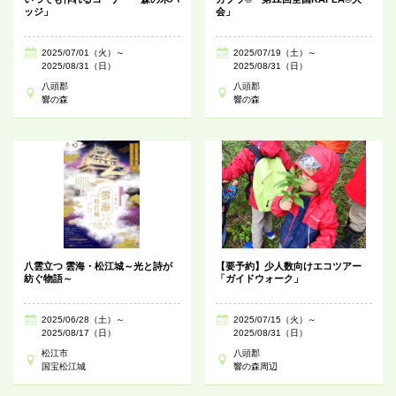
ッジ」
会」
2025/07/01（火）～
2025/07/19（土）～
2025/08/31（日）
2025/08/31（日）
八頭郡
八頭郡
響の森
響の森
八雲立つ 雲海・松江城～光と詩が
【要予約】少人数向けエコツアー
紡ぐ物語～
「ガイドウォーク」
2025/06/28（土）～
2025/07/15（火）～
2025/08/17（日）
2025/08/31（日）
松江市
八頭郡
国宝松江城
響の森周辺