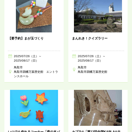
【要予約】まが玉づくり
まんれき！クイズラリー
2025/07/26（土）～
2025/07/26（土）～
2025/08/17（日）
2025/08/17（日）
鳥取市
鳥取市
鳥取市因幡万葉歴史館 エントラ
鳥取市因幡万葉歴史館
ンスホール
いつでも作れるコーナー「森の木バ
カプラ®「第12回全国KAPLA®大