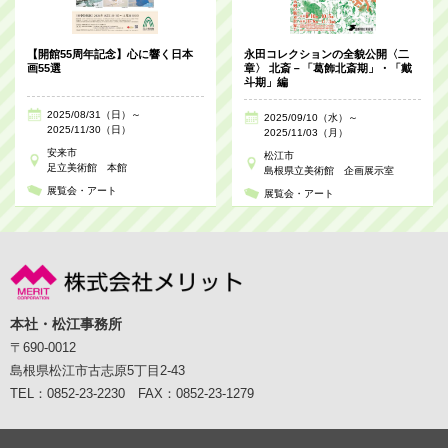
【開館55周年記念】心に響く日本
永田コレクションの全貌公開〈二
画55選
章〉 北斎－「葛飾北斎期」・「戴
斗期」編
2025/08/31（日）～
2025/09/10（水）～
2025/11/30（日）
2025/11/03（月）
安来市
松江市
足立美術館 本館
島根県立美術館 企画展示室
展覧会・アート
展覧会・アート
本社・松江事務所
〒690-0012
島根県松江市古志原5丁目2-43
TEL：0852-23-2230 FAX：0852-23-1279