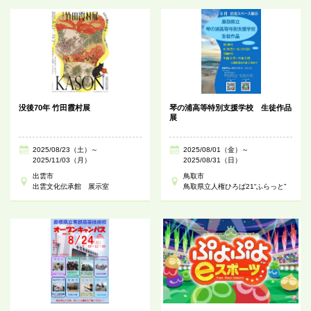
没後70年 竹田霞村展
琴の浦高等特別支援学校 生徒作品
展
2025/08/23（土）～
2025/08/01（金）～
2025/11/03（月）
2025/08/31（日）
出雲市
鳥取市
出雲文化伝承館 展示室
鳥取県立人権ひろば21“ふらっと”