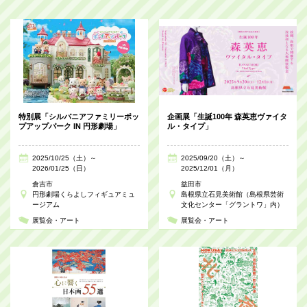
特別展「シルバニアファミリーポッ
企画展「生誕100年 森英恵ヴァイタ
プアップパーク IN 円形劇場」
ル・タイプ」
2025/10/25（土）～
2025/09/20（土）～
2026/01/25（日）
2025/12/01（月）
倉吉市
益田市
円形劇場くらよしフィギュアミュ
島根県立石見美術館（島根県芸術
ージアム
文化センター「グラントワ」内）
展覧会・アート
展覧会・アート