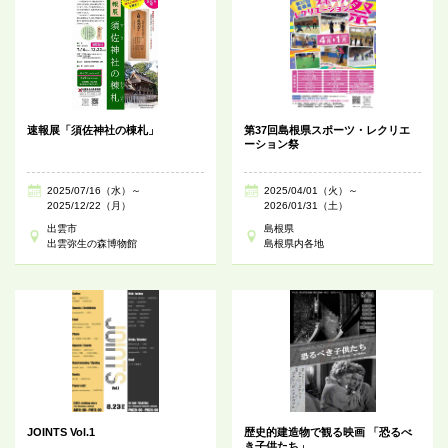
速報展「須佐神社の棟札」
第37回島根県スポーツ・レクリエ
ーション祭
2025/07/16（水）～
2025/04/01（火）～
2025/12/22（月）
2026/01/31（土）
出雲市
島根県
出雲弥生の森博物館
島根県内各地
JOINTS Vol.1
歴史的建造物で観る映画 「恐るべ
き子供たち」