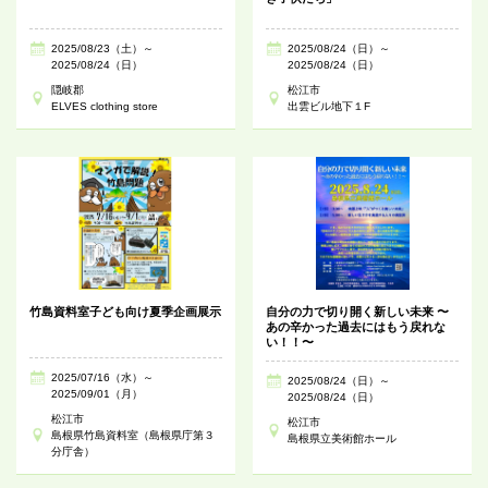
2025/08/23（土）～
2025/08/24（日）～
2025/08/24（日）
2025/08/24（日）
隠岐郡
松江市
ELVES clothing store
出雲ビル地下１F
竹島資料室子ども向け夏季企画展示
自分の力で切り開く新しい未来 〜
あの辛かった過去にはもう戻れな
い！！〜
2025/07/16（水）～
2025/08/24（日）～
2025/09/01（月）
2025/08/24（日）
松江市
松江市
島根県竹島資料室（島根県庁第３
島根県立美術館ホール
分庁舎）