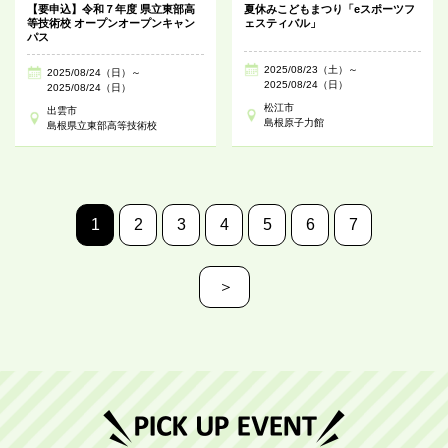
【要申込】令和７年度 県立東部高
夏休みこどもまつり「eスポーツフ
等技術校 オープンオープンキャン
ェスティバル」
パス
2025/08/23（土）～
2025/08/24（日）～
2025/08/24（日）
2025/08/24（日）
松江市
出雲市
島根原子力館
島根県立東部高等技術校
1
2
3
4
5
6
7
＞