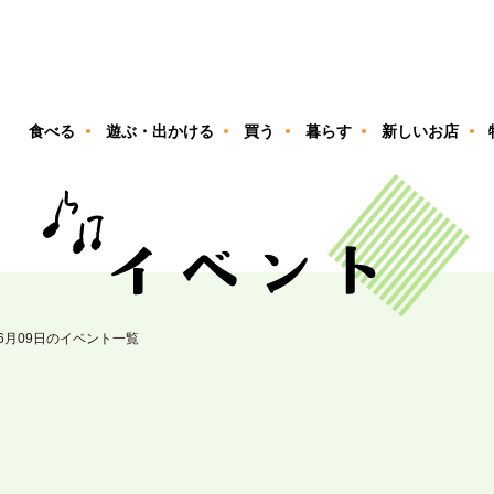
ン
食べる
遊ぶ・出かける
買う
暮らす
新しいお店
06月09日のイベント一覧