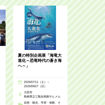
夏の特別企画展「海竜大
進化～恐竜時代の蒼き海
へ～」
2026/07/11（土）～
2026/09/27（日）
大田市
島根県立三瓶自然館サヒメル
自然・観光
学習・体験
そ