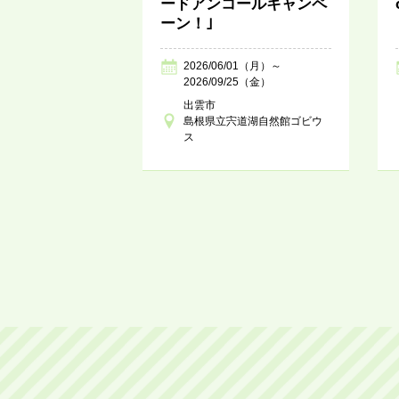
ードアンコールキャンペ
ーン！｣
2026/06/01（月）～
2026/09/25（金）
出雲市
島根県立宍道湖自然館ゴビウ
ス