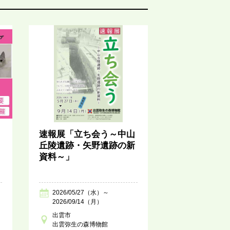
速報展「立ち会う～中山
丘陵遺跡・矢野遺跡の新
資料～」
2026/05/27（水）～
2026/09/14（月）
出雲市
出雲弥生の森博物館