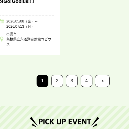
o!Go!Gobius!!｣
2026/05/08（金）～
2026/07/13（月）
出雲市
島根県立宍道湖自然館ゴビウ
ス
1
2
3
4
＞