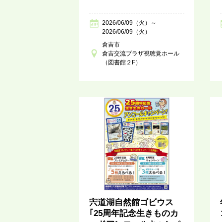
2026/06/09（火）～
2026/06/09（火）
倉吉市
倉吉交流プラザ視聴覚ホール
（図書館２F）
宍道湖自然館ゴビウス
｢25周年記念生きものカ