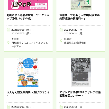
超絶造形＆色彩の世界 ワークショ
速報展「立ち会う～中山丘陵遺跡・
ップ②猫バッジ作成
矢野遺跡の新資料～」
2026/05/30（土）～
2026/05/27（水）～
2026/07/05（日）
2026/09/14（月）
倉吉市
出雲市
円形劇場くらよしフィギュアミュ
出雲弥生の森博物館
ージアム
うんなん観光案内所へ遊びに行こう
アザレア音楽祭2026 アザレア弦楽
♪
四重奏団コンサート
2026/06/14（日）～
2026/06/14（日）～