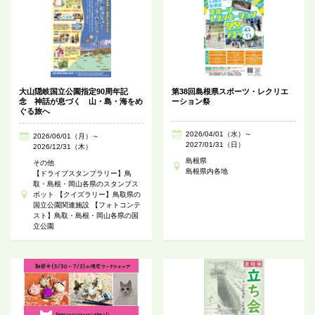
大山隠岐国立公園指定90周年記
第38回島根県スポーツ・レクリエ
念 神話が息づく 山・島・海をめ
ーション祭
ぐる旅へ
2026/04/01（水）～
2026/06/01（月）～
2027/01/31（日）
2026/12/31（木）
島根県
その他
島根県内各地
【ドライブスタンプラリー】鳥
取・島根・岡山各県のスタンプス
ポット 【クイズラリー】鳥取県の
国立公園関連施設 【フォトコンテ
スト】鳥取・島根・岡山各県の国
立公園