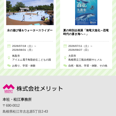
水の遊び場＆ウォータースライダー
夏の特別企画展「海竜大進化～恐竜
時代の蒼き海へ～」
2026/07/18（土）～
2026/07/11（土）～
2026/08/31（月）
2026/09/27（日）
鳥取市
大田市
アイエム電子鳥取砂丘こどもの国
島根県立三瓶自然館サヒメル
お祭り
学習・体験
自然・観光
学習・体験
その他
本社・松江事務所
〒690-0012
島根県松江市古志原5丁目2-43