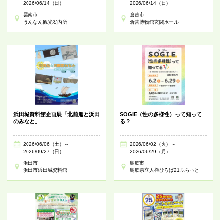
2026/06/14（日）
2026/06/14（日）
雲南市
倉吉市
うんなん観光案内所
倉吉博物館玄関ホール
浜田城資料館企画展「北前船と浜田
SOGIE（性の多様性）って知って
のみなと」
る？
2026/06/06（土）～
2026/06/02（火）～
2026/09/27（日）
2026/06/29（月）
浜田市
鳥取市
浜田市浜田城資料館
鳥取県立人権ひろば21ふらっと