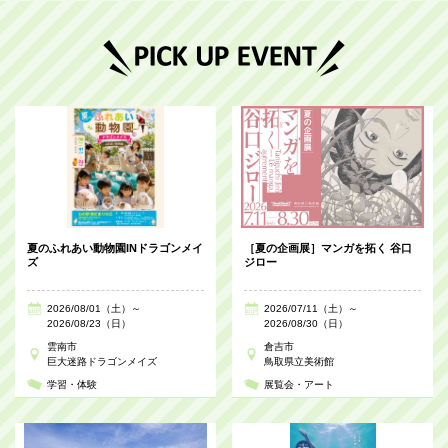
夏のふれあい動物園INドラゴンメイ
［夏の企画展］マンガを拓く 谷口
ズ
ジロー
2026/08/01（土）～
2026/07/11（土）～
2026/08/23（日）
2026/08/30（日）
雲南市
倉吉市
巨大迷路ドラゴンメイズ
鳥取県立美術館
学習・体験
展覧会・アート