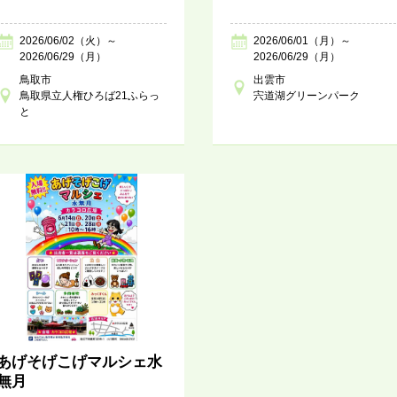
2026/06/02（火）～
2026/06/01（月）～
2026/06/29（月）
2026/06/29（月）
鳥取市
出雲市
鳥取県立人権ひろば21ふらっ
宍道湖グリーンパーク
と
あげそげこげマルシェ水
無月