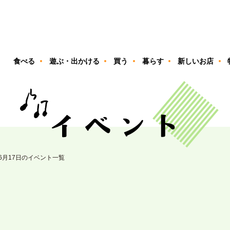
ン
食べる
遊ぶ・出かける
買う
暮らす
新しいお店
06月17日のイベント一覧