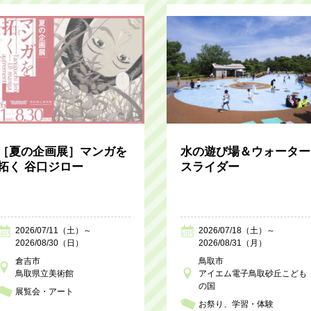
［夏の企画展］マンガを
水の遊び場＆ウォーター
拓く 谷口ジロー
スライダー
2026/07/11（土）～
2026/07/18（土）～
2026/08/30（日）
2026/08/31（月）
倉吉市
鳥取市
鳥取県立美術館
アイエム電子鳥取砂丘こども
の国
展覧会・アート
お祭り
学習・体験