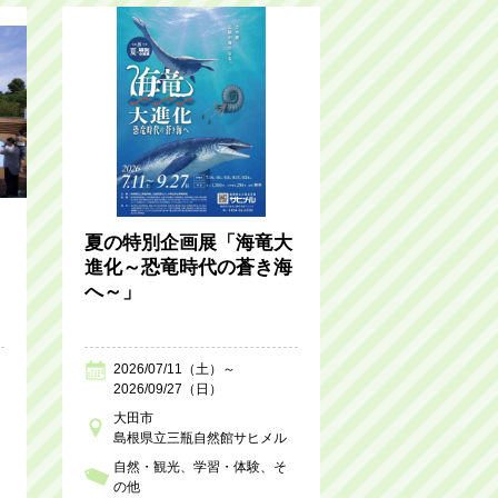
夏の特別企画展「海竜大
進化～恐竜時代の蒼き海
へ～」
2026/07/11（土）～
2026/09/27（日）
大田市
島根県立三瓶自然館サヒメル
自然・観光
学習・体験
そ
の他