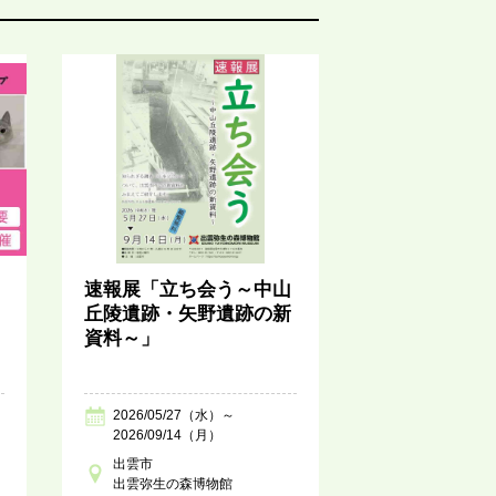
速報展「立ち会う～中山
丘陵遺跡・矢野遺跡の新
資料～」
2026/05/27（水）～
2026/09/14（月）
出雲市
出雲弥生の森博物館