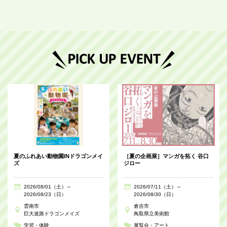
夏のふれあい動物園INドラゴンメイ
［夏の企画展］マンガを拓く 谷口
ズ
ジロー
2026/08/01（土）～
2026/07/11（土）～
2026/08/23（日）
2026/08/30（日）
雲南市
倉吉市
巨大迷路ドラゴンメイズ
鳥取県立美術館
学習・体験
展覧会・アート