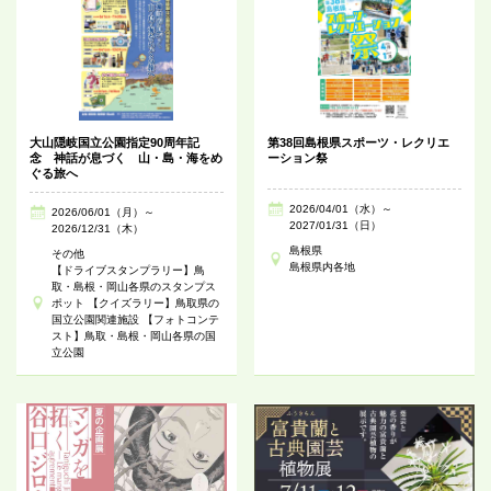
大山隠岐国立公園指定90周年記
第38回島根県スポーツ・レクリエ
念 神話が息づく 山・島・海をめ
ーション祭
ぐる旅へ
2026/04/01（水）～
2026/06/01（月）～
2027/01/31（日）
2026/12/31（木）
島根県
その他
島根県内各地
【ドライブスタンプラリー】鳥
取・島根・岡山各県のスタンプス
ポット 【クイズラリー】鳥取県の
国立公園関連施設 【フォトコンテ
スト】鳥取・島根・岡山各県の国
立公園