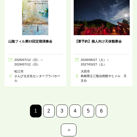
山陰フィル第53回定期演奏会
【要予約】個人向け天体観察会
2026/07/12（日）～
2026/06/27（土）～
2026/07/12（日）
2027/03/27（土）
松江市
大田市
さんびる文化センタープラバホー
島根県立三瓶自然館サヒメル 天
ル
文台
1
2
3
4
5
6
＞