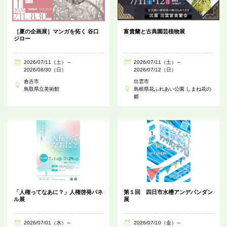
［夏の企画展］マンガを拓く 谷口
富貴蘭と古典園芸植物展
ジロー
2026/07/11（土）～
2026/07/11（土）～
2026/08/30（日）
2026/07/12（日）
倉吉市
出雲市
鳥取県立美術館
島根県花ふれあい公園 しまね花の
郷
「人権ってなあに？」人権啓発パネ
第１回 四日市水槽アンデパンダン
ル展
展
2026/07/01（水）～
2026/07/10（金）～