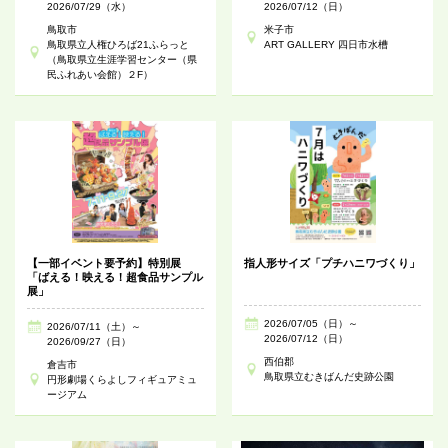
2026/07/29（水）
2026/07/12（日）
鳥取市
米子市
鳥取県立人権ひろば21ふらっと
ART GALLERY 四日市水槽
（鳥取県立生涯学習センター（県
民ふれあい会館）２F）
【一部イベント要予約】特別展
指人形サイズ「プチハニワづくり」
「ばえる！映える！超食品サンプル
展」
2026/07/05（日）～
2026/07/11（土）～
2026/07/12（日）
2026/09/27（日）
西伯郡
倉吉市
鳥取県立むきばんだ史跡公園
円形劇場くらよしフィギュアミュ
ージアム