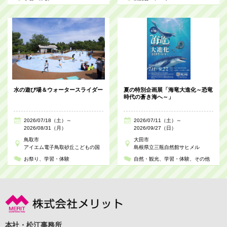
水の遊び場＆ウォータースライダー
夏の特別企画展「海竜大進化～恐竜
時代の蒼き海へ～」
2026/07/18（土）～
2026/07/11（土）～
2026/08/31（月）
2026/09/27（日）
鳥取市
大田市
アイエム電子鳥取砂丘こどもの国
島根県立三瓶自然館サヒメル
お祭り
学習・体験
自然・観光
学習・体験
その他
本社・松江事務所