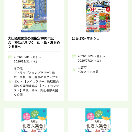
大山隠岐国立公園指定90周年記
ぱるぱる×マルシェ
念 神話が息づく 山・島・海をめ
ぐる旅へ
2026/07/24（金）～
2026/06/01（月）～
2026/07/24（金）
2026/12/31（木）
出雲市
その他
パルメイト出雲
【ドライブスタンプラリー】鳥
取・島根・岡山各県のスタンプス
ポット 【クイズラリー】鳥取県の
国立公園関連施設 【フォトコンテ
スト】鳥取・島根・岡山各県の国
立公園