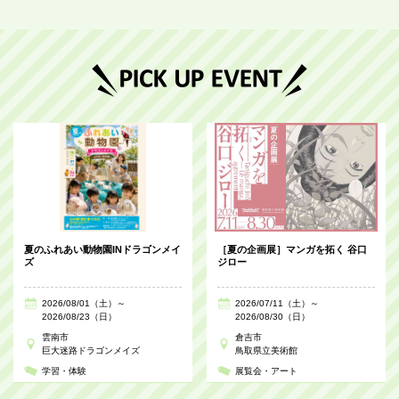
夏のふれあい動物園INドラゴンメイ
［夏の企画展］マンガを拓く 谷口
ズ
ジロー
2026/08/01（土）～
2026/07/11（土）～
2026/08/23（日）
2026/08/30（日）
雲南市
倉吉市
巨大迷路ドラゴンメイズ
鳥取県立美術館
学習・体験
展覧会・アート