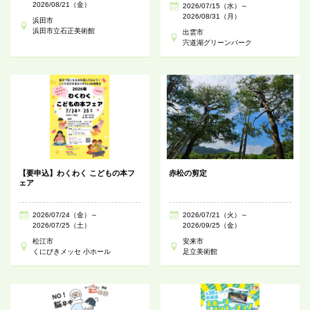
2026/08/21（金）
2026/07/15（水）～
2026/08/31（月）
浜田市
浜田市立石正美術館
出雲市
宍道湖グリーンパーク
【要申込】わくわく こどもの本フ
赤松の剪定
ェア
2026/07/24（金）～
2026/07/21（火）～
2026/07/25（土）
2026/09/25（金）
松江市
安来市
くにびきメッセ 小ホール
足立美術館