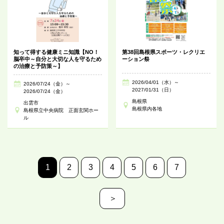
知って得する健康ミニ知識【NO！
第38回島根県スポーツ・レクリエ
脳卒中～自分と大切な人を守るため
ーション祭
の治療と予防策～】
2026/04/01（水）～
2026/07/24（金）～
2027/01/31（日）
2026/07/24（金）
島根県
出雲市
島根県内各地
島根県立中央病院 正面玄関ホー
ル
1
2
3
4
5
6
7
＞