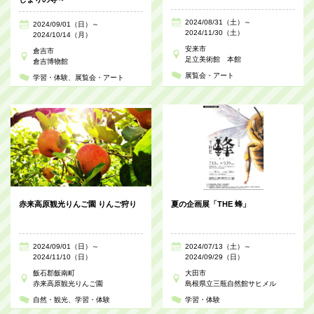
2024/08/31（土）～
2024/09/01（日）～
2024/11/30（土）
2024/10/14（月）
安来市
倉吉市
足立美術館 本館
倉吉博物館
展覧会・アート
学習・体験
展覧会・アート
赤来高原観光りんご園 りんご狩り
夏の企画展「THE 蜂」
2024/09/01（日）～
2024/07/13（土）～
2024/11/10（日）
2024/09/29（日）
飯石郡飯南町
大田市
赤来高原観光りんご園
島根県立三瓶自然館サヒメル
自然・観光
学習・体験
学習・体験