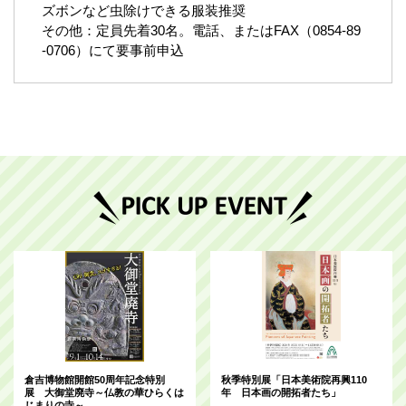
ズボンなど虫除けできる服装推奨
その他：定員先着30名。電話、またはFAX（0854-89
-0706）にて要事前申込
倉吉博物館開館50周年記念特別
秋季特別展「日本美術院再興110
展 大御堂廃寺～仏教の華ひらくは
年 日本画の開拓者たち」
じまりの寺～