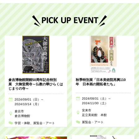
倉吉博物館開館50周年記念特別
秋季特別展「日本美術院再興110
展 大御堂廃寺～仏教の華ひらくは
年 日本画の開拓者たち」
じまりの寺～
2024/08/31（土）～
2024/09/01（日）～
2024/11/30（土）
2024/10/14（月）
安来市
倉吉市
足立美術館 本館
倉吉博物館
展覧会・アート
学習・体験
展覧会・アート