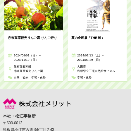
赤来高原観光りんご園 りんご狩り
夏の企画展「THE 蜂」
2024/09/01（日）～
2024/07/13（土）～
2024/11/10（日）
2024/09/29（日）
飯石郡飯南町
大田市
赤来高原観光りんご園
島根県立三瓶自然館サヒメル
自然・観光
学習・体験
学習・体験
本社・松江事務所
〒690-0012
島根県松江市古志原5丁目2-43