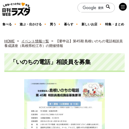
食べる
遊ぶ・出かける
買う
暮らす
新しいお店
特集・まとめ
HOME
イベント情報一覧
【要申込】第45期 島根いのちの電話相談員
養成講座（島根県松江市）の開催情報
「いのちの電話」相談員を募集