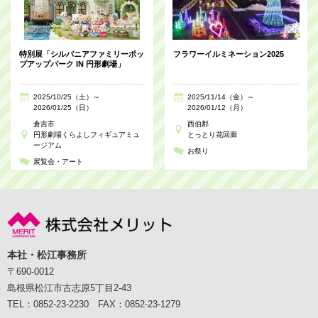
特別展「シルバニアファミリーポッ
フラワーイルミネーション2025
プアップパーク IN 円形劇場」
2025/10/25（土）～
2025/11/14（金）～
2026/01/25（日）
2026/01/12（月）
倉吉市
西伯郡
円形劇場くらよしフィギュアミュ
とっとり花回廊
ージアム
お祭り
展覧会・アート
本社・松江事務所
〒690-0012
島根県松江市古志原5丁目2-43
TEL：0852-23-2230 FAX：0852-23-1279