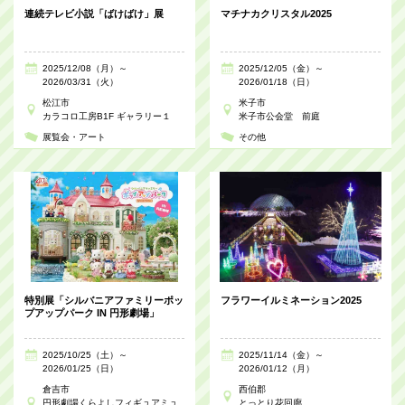
連続テレビ小説「ばけばけ」展
マチナカクリスタル2025
2025/12/08（月）～
2025/12/05（金）～
2026/03/31（火）
2026/01/18（日）
松江市
米子市
カラコロ工房B1F ギャラリー１
米子市公会堂 前庭
展覧会・アート
その他
特別展「シルバニアファミリーポッ
フラワーイルミネーション2025
プアップパーク IN 円形劇場」
2025/10/25（土）～
2025/11/14（金）～
2026/01/25（日）
2026/01/12（月）
倉吉市
西伯郡
円形劇場くらよしフィギュアミュ
とっとり花回廊