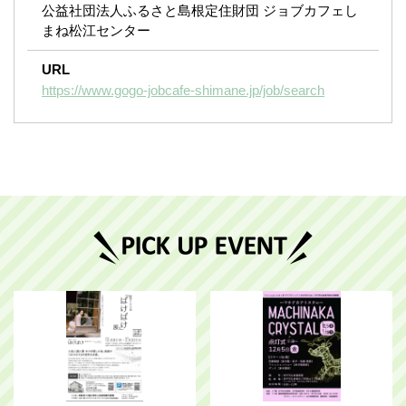
公益社団法人ふるさと島根定住財団 ジョブカフェし
まね松江センター
URL
https://www.gogo-jobcafe-shimane.jp/job/search