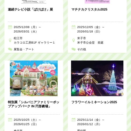
連続テレビ小説「ばけばけ」展
マチナカクリスタル2025
2025/12/08（月）～
2025/12/05（金）～
2026/03/31（火）
2026/01/18（日）
松江市
米子市
カラコロ工房B1F ギャラリー１
米子市公会堂 前庭
展覧会・アート
その他
特別展「シルバニアファミリーポッ
フラワーイルミネーション2025
プアップパーク IN 円形劇場」
2025/10/25（土）～
2025/11/14（金）～
2026/01/25（日）
2026/01/12（月）
倉吉市
西伯郡