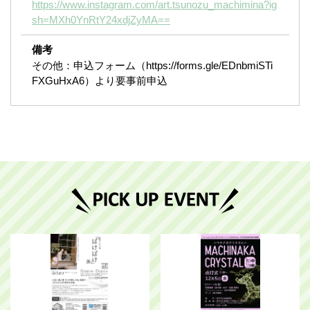
https://www.instagram.com/art.tsunozu_machimina?ig
sh=MXh0YnRtY24xdjZyMA==
備考
その他：申込フォーム（https://forms.gle/EDnbmiSTi
FXGuHxA6）より要事前申込