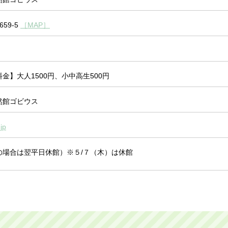
59-5
［MAP］
金】大人1500円、小中高生500円
然館ゴビウス
jp
の場合は翌平日休館）※５/７（木）は休館