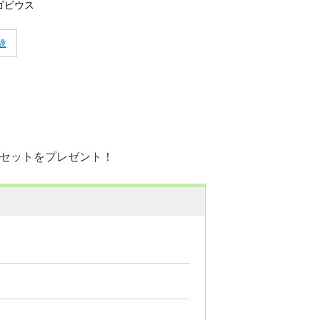
ゴビウス
験
具セットをプレゼント！