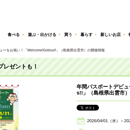
ン
食べる
遊ぶ・出かける
買う
暮らす
新しいお店
ーをお祝い！「Welcome!Gobius!!」（島根県出雲市）の開催情報
プレゼントも！
年間パスポートデビューを
s!!」（島根県出雲市
2026/04/01（水）～20