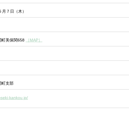
５月７日（木）
町美保関658
［MAP］
関町支部
seki-kankou.jp/