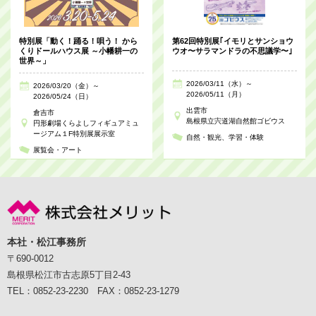
特別展「動く！踊る！唄う！ から
第62回特別展｢イモリとサンショウ
くりドールハウス展 ～小幡耕一の
ウオ〜サラマンドラの不思議学〜｣
世界～」
2026/03/11（水）～
2026/03/20（金）～
2026/05/11（月）
2026/05/24（日）
出雲市
倉吉市
島根県立宍道湖自然館ゴビウス
円形劇場くらよしフィギュアミュ
ージアム１F特別展展示室
自然・観光
学習・体験
展覧会・アート
本社・松江事務所
〒690-0012
島根県松江市古志原5丁目2-43
TEL：0852-23-2230 FAX：0852-23-1279