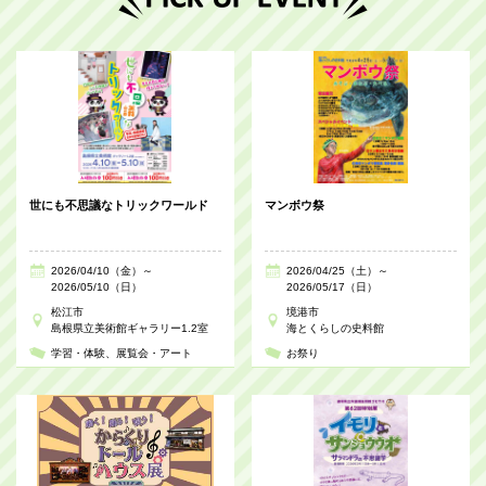
世にも不思議なトリックワールド
マンボウ祭
2026/04/10（金）～
2026/04/25（土）～
2026/05/10（日）
2026/05/17（日）
松江市
境港市
島根県立美術館ギャラリー1.2室
海とくらしの史料館
学習・体験
展覧会・アート
お祭り