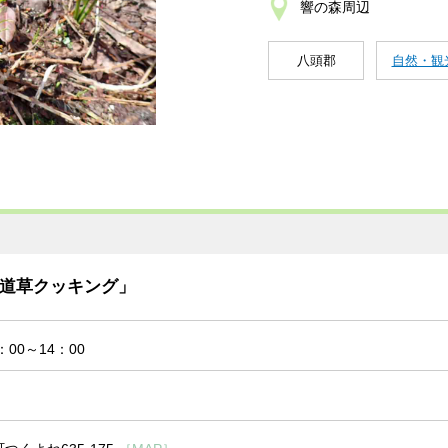
響の森周辺
八頭郡
自然・観
道草クッキング」
00～14：00