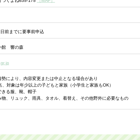
くよね635-175
［MAP］
３日前までに要事前申込
い館 響の森
.gr.jp
情勢により、内容変更または中止となる場合があり
名、対象は年少以上の子どもと家族（小学生と家族もOK）
できる服、靴、帽子
み物、リュック、雨具、タオル、着替え、その他野外に必要なもの