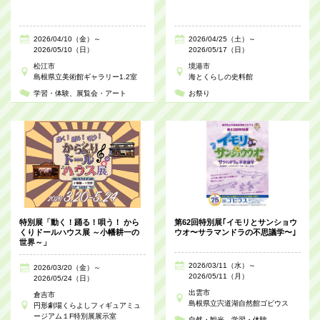
2026/04/10（金）～
2026/04/25（土）～
2026/05/10（日）
2026/05/17（日）
松江市
境港市
島根県立美術館ギャラリー1.2室
海とくらしの史料館
学習・体験
展覧会・アート
お祭り
特別展「動く！踊る！唄う！ から
第62回特別展｢イモリとサンショウ
くりドールハウス展 ～小幡耕一の
ウオ〜サラマンドラの不思議学〜｣
世界～」
2026/03/11（水）～
2026/03/20（金）～
2026/05/11（月）
2026/05/24（日）
出雲市
倉吉市
島根県立宍道湖自然館ゴビウス
円形劇場くらよしフィギュアミュ
ージアム１F特別展展示室
自然・観光
学習・体験