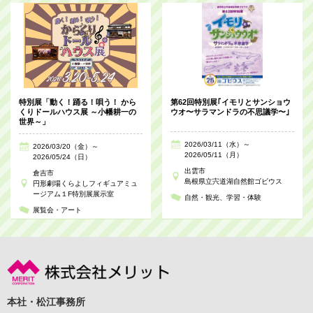
特別展「動く！踊る！唄う！ から
第62回特別展｢イモリとサンショウ
くりドールハウス展 ～小幡耕一の
ウオ〜サラマンドラの不思議学〜｣
世界～」
2026/03/11（水）～
2026/03/20（金）～
2026/05/11（月）
2026/05/24（日）
出雲市
倉吉市
島根県立宍道湖自然館ゴビウス
円形劇場くらよしフィギュアミュ
ージアム１F特別展展示室
自然・観光
学習・体験
展覧会・アート
本社・松江事務所