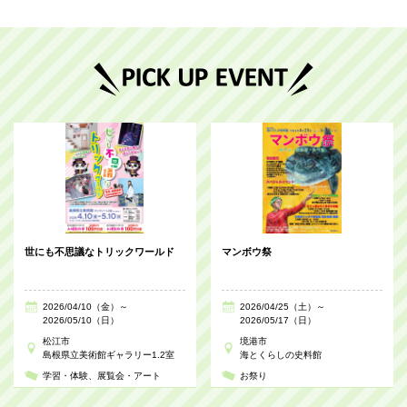
世にも不思議なトリックワールド
マンボウ祭
2026/04/10（金）～
2026/04/25（土）～
2026/05/10（日）
2026/05/17（日）
松江市
境港市
島根県立美術館ギャラリー1.2室
海とくらしの史料館
学習・体験
展覧会・アート
お祭り