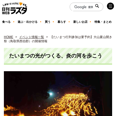
食べる
遊ぶ・出かける
買う
暮らす
新しいお店
特集・まとめ
HOME
イベント情報一覧
【たいまつ行列参加は要予約】大山夏山開き
祭（鳥取県西伯郡）の開催情報
たいまつの光がつくる、炎の河を歩こう