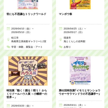
世にも不思議なトリックワールド
マンボウ祭
2026/04/10（金）～
2026/04/25（土）～
2026/05/10（日）
2026/05/17（日）
松江市
境港市
島根県立美術館ギャラリー1.2室
海とくらしの史料館
学習・体験
展覧会・アート
お祭り
特別展「動く！踊る！唄う！ から
第62回特別展｢イモリとサンショウ
くりドールハウス展 ～小幡耕一の
ウオ〜サラマンドラの不思議学〜｣
世界～」
2026/03/11（水）～
2026/03/20（金）～