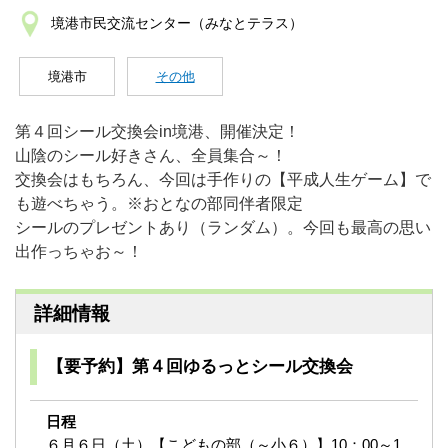
境港市民交流センター（みなとテラス）
境港市
その他
第４回シール交換会in境港、開催決定！
山陰のシール好きさん、全員集合～！
交換会はもちろん、今回は手作りの【平成人生ゲーム】で
も遊べちゃう。※おとなの部同伴者限定
シールのプレゼントあり（ランダム）。今回も最高の思い
出作っちゃお～！
詳細情報
【要予約】第４回ゆるっとシール交換会
日程
６月６日（土）【こどもの部（～小６）】10：00～1