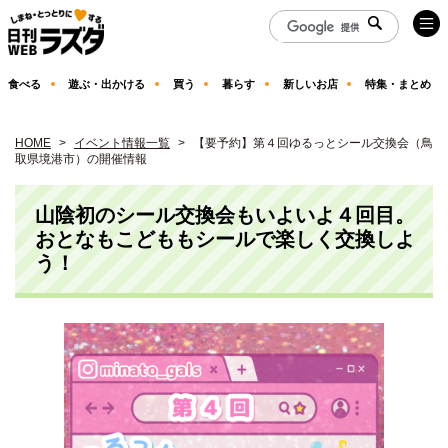
食べる
遊ぶ・出かける
買う
暮らす
新しいお店
特集・まとめ
HOME
イベント情報一覧
【要予約】第４回ゆるっとシール交換会（鳥
取県境港市）の開催情報
山陰初のシール交換会もいよいよ４回目。
おとなもこどももシールで楽しく交換しよ
う！