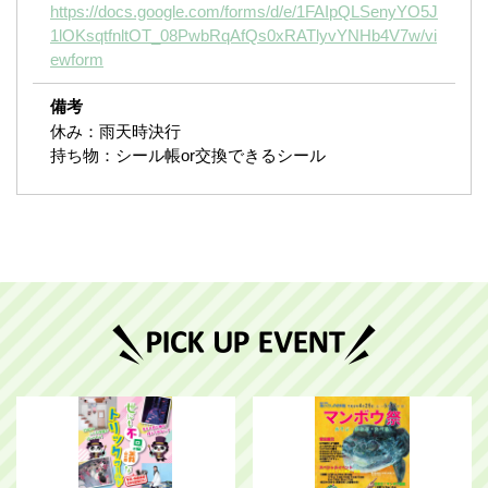
https://docs.google.com/forms/d/e/1FAIpQLSenyYO5J
1lOKsqtfnltOT_08PwbRqAfQs0xRATlyvYNHb4V7w/vi
ewform
備考
休み：雨天時決行
持ち物：シール帳or交換できるシール