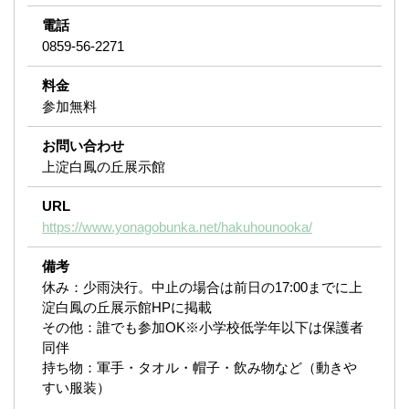
電話
0859-56-2271
料金
参加無料
お問い合わせ
上淀白鳳の丘展示館
URL
https://www.yonagobunka.net/hakuhounooka/
備考
休み：少雨決行。中止の場合は前日の17:00までに上
淀白鳳の丘展示館HPに掲載
その他：誰でも参加OK※小学校低学年以下は保護者
同伴
持ち物：軍手・タオル・帽子・飲み物など（動きや
すい服装）