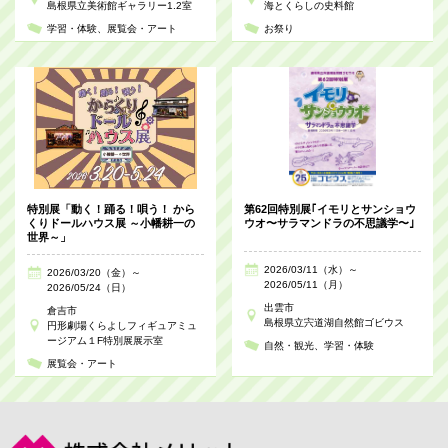
島根県立美術館ギャラリー1.2室
海とくらしの史料館
学習・体験
展覧会・アート
お祭り
特別展「動く！踊る！唄う！ から
第62回特別展｢イモリとサンショウ
くりドールハウス展 ～小幡耕一の
ウオ〜サラマンドラの不思議学〜｣
世界～」
2026/03/11（水）～
2026/03/20（金）～
2026/05/11（月）
2026/05/24（日）
出雲市
倉吉市
島根県立宍道湖自然館ゴビウス
円形劇場くらよしフィギュアミュ
ージアム１F特別展展示室
自然・観光
学習・体験
展覧会・アート