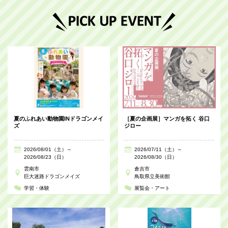
夏のふれあい動物園INドラゴンメイ
［夏の企画展］マンガを拓く 谷口
ズ
ジロー
2026/08/01（土）～
2026/07/11（土）～
2026/08/23（日）
2026/08/30（日）
雲南市
倉吉市
巨大迷路ドラゴンメイズ
鳥取県立美術館
学習・体験
展覧会・アート