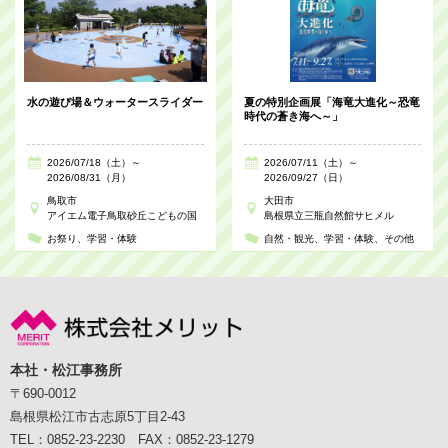
水の遊び場＆ウォータースライダー
夏の特別企画展「海竜大進化～恐竜
時代の蒼き海へ～」
2026/07/18（土）～
2026/07/11（土）～
2026/08/31（月）
2026/09/27（日）
鳥取市
大田市
アイエム電子鳥取砂丘こどもの国
島根県立三瓶自然館サヒメル
お祭り
学習・体験
自然・観光
学習・体験
その他
本社・松江事務所
〒690-0012
島根県松江市古志原5丁目2-43
TEL：0852-23-2230 FAX：0852-23-1279