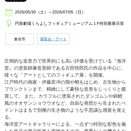
2026/05/30（土）～2026/07/05（日）
円形劇場くらよしフィギュアミュージアム１F特別展展示室
倉吉市
展覧会・アート
圧倒的な造形力で世界的にも高い評価を受けている『海洋
堂』の塗装師兼造形師である古田悟郎氏の作品を中心に、
様々な「アートとしてのフィギュア展」を開催。
江戸時代の画家・伊藤若冲の鶏や蛸をはじめ、古生物から
プランクトンまで、精緻にして豪快な造形をじっくりと鑑
賞して。 また、カラフルに塗装されたダンゴムシや錦鯉
風のオオサンショウウオなど、自由な発想から生まれたペ
イントはまるで別種の生き物のような不思議な感覚を覚え
る。
海洋堂アートギャラリーによる、一点ずつ特別な彩色を施