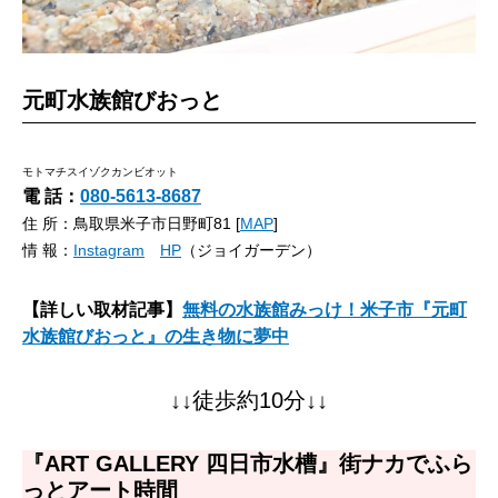
元町水族館びおっと
モトマチスイゾクカンビオット
電 話：
080-5613-8687
住 所：鳥取県米子市日野町81 [
MAP
]
情 報：
Instagram
HP
（ジョイガーデン）
【詳しい取材記事】
無料の水族館みっけ！米子市『元町
水族館びおっと』の生き物に夢中
↓↓徒歩約10分↓↓
『ART GALLERY 四日市水槽』街ナカでふら
っとアート時間