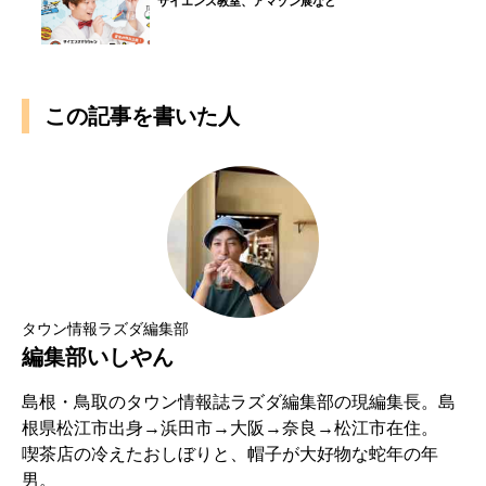
サイエンス教室、アマゾン展など
この記事を書いた人
タウン情報ラズダ編集部
編集部いしやん
島根・鳥取のタウン情報誌ラズダ編集部の現編集長。島
根県松江市出身→浜田市→大阪→奈良→松江市在住。
喫茶店の冷えたおしぼりと、帽子が大好物な蛇年の年
男。