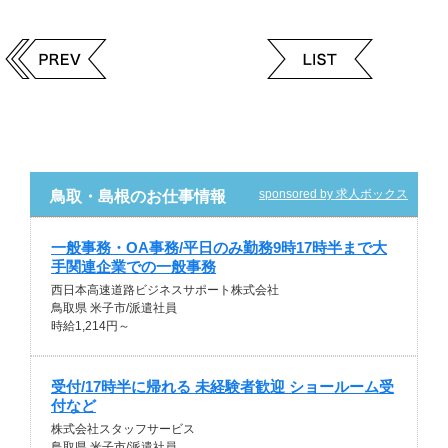
sponsored by 求人ボックス
鳥取・島根のお仕事情報
一般事務・OA事務/平日のみ勤務9時17時半まで大
手関連企業での一般事務
西日本高速道路ビジネスサポート株式会社
鳥取県 米子市/派遣社員
時給1,214円～
受付/17時半に帰れる 未経験者歓迎 ショールーム受
付など
株式会社スタッフサービス
鳥取県 米子市/派遣社員