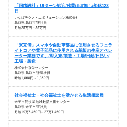
「回路設計」UIターン歓迎/残業ほぼ無し/年休123
日
いなばテクノ・エボリューション株式会社
鳥取県 鳥取市/正社員
月給25万円～35万円
「寮完備」スマホや自動車部品に使用させるフェラ
イトコアや電子部品に使用される基板の生産オペレ
ーター業務です。/即入寮/製造・工場/日勤/日払い/
工場・製造
株式会社京栄センター
鳥取県 鳥取市/派遣社員
時給1,080円～1,350円
社会福祉士・社会福祉士を活かせる生活相談員
米子市箕蚊屋 地域包括支援センター
鳥取県 米子市/正社員
月給19万5,460円～27万1,460円