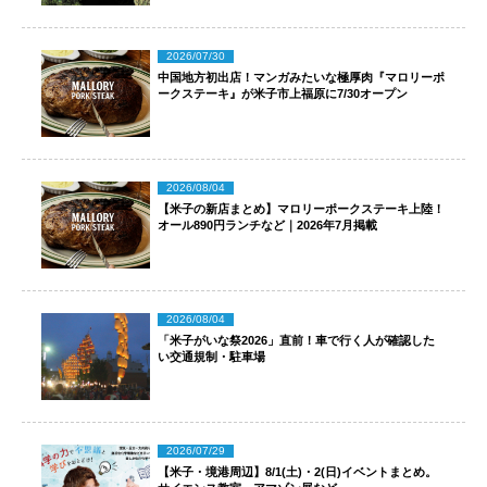
2026/07/30
中国地方初出店！マンガみたいな極厚肉『マロリーポ
ークステーキ』が米子市上福原に7/30オープン
2026/08/04
【米子の新店まとめ】マロリーポークステーキ上陸！
オール890円ランチなど｜2026年7月掲載
2026/08/04
「米子がいな祭2026」直前！車で行く人が確認した
い交通規制・駐車場
2026/07/29
【米子・境港周辺】8/1(土)・2(日)イベントまとめ。