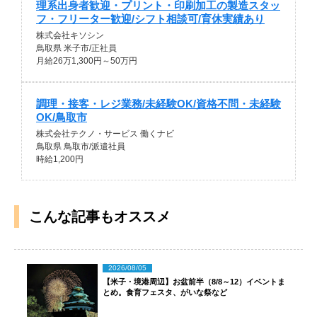
理系出身者歓迎・プリント・印刷加工の製造スタッ
フ・フリーター歓迎/シフト相談可/育休実績あり
株式会社キソシン
鳥取県 米子市/正社員
月給26万1,300円～50万円
調理・接客・レジ業務/未経験OK/資格不問・未経験
OK/鳥取市
株式会社テクノ・サービス 働くナビ
鳥取県 鳥取市/派遣社員
時給1,200円
こんな記事もオススメ
2026/08/05
【米子・境港周辺】お盆前半（8/8～12）イベントま
とめ。食育フェスタ、がいな祭など