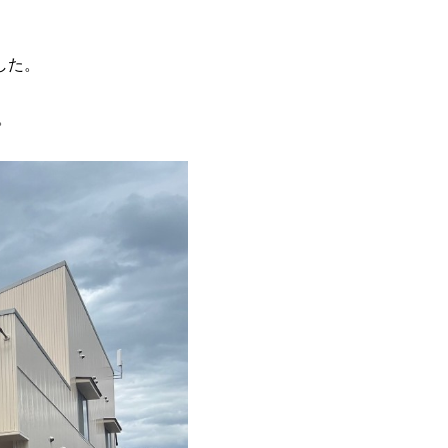
した。
』。