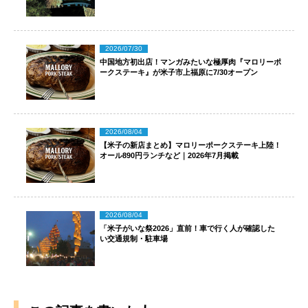
2026/07/30
中国地方初出店！マンガみたいな極厚肉『マロリーポ
ークステーキ』が米子市上福原に7/30オープン
2026/08/04
【米子の新店まとめ】マロリーポークステーキ上陸！
オール890円ランチなど｜2026年7月掲載
2026/08/04
「米子がいな祭2026」直前！車で行く人が確認した
い交通規制・駐車場