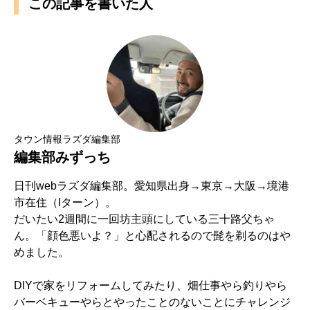
この記事を書いた人
タウン情報ラズダ編集部
編集部みずっち
日刊webラズダ編集部。愛知県出身→東京→大阪→境港
市在住（Iターン）。
だいたい2週間に一回坊主頭にしている三十路父ちゃ
ん。「顔色悪いよ？」と心配されるので髭を剃るのはや
めました。
DIYで家をリフォームしてみたり、畑仕事やら釣りやら
バーベキューやらとやったことのないことにチャレンジ