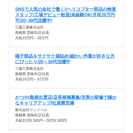
SNSで人気の会社で働く!/ヘリコプター部品の検査
スタッフ/工場デビュー歓迎/未経験OK/月収25万円
可/20~30代活躍中!
三陽工業株式会社
島根県 雲南市/正社員
月給19万円～39万円
端子部品をサクサク袋詰め!細かい作業が好きな方
にぴったり/20～30代活躍中
三陽工業株式会社
島根県 雲南市/正社員
月給19万円～37万円
かつや/島根出雲店/店長候補募集/充実の研修で確か
なキャリアアップ/社員寮完備
株式会社ウッドベル
島根県 雲南市/正社員
月給23万6,500円～26万6,500円