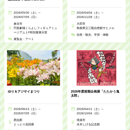
2026/05/30（土）～
2026/04/04（土）～
2026/07/05（日）
2026/11/28（土）
倉吉市
大田市
円形劇場くらよしフィギュアミュ
島根県立三瓶自然館サヒメル
ージアム１F特別展展示室
自然・観光
学習・体験
展覧会・アート
ゆり＆アジサイまつり
2026年度前期企画展「たたかう鬼
太郎」
2026/06/13（土）～
2026/04/11（土）～
2026/07/05（日）
2026/10/04（日）
西伯郡
境港市
とっとり花回廊
水木しげる記念館