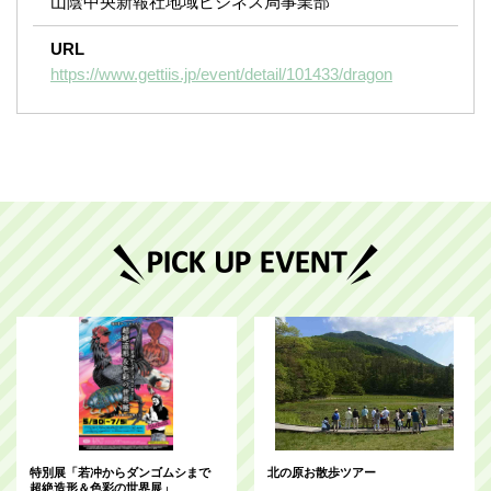
山陰中央新報社地域ビジネス局事業部
URL
https://www.gettiis.jp/event/detail/101433/dragon
特別展「若冲からダンゴムシまで
北の原お散歩ツアー
超絶造形＆色彩の世界展」