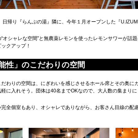
、日帰り『らんぷの湯』隣に、今年１月オープンした『U.IZU
“オシャレな空間”と無農薬レモンを使ったレモンサワーが話
ピックアップ！
機能性」のこだわりの空間
こだわりの空間は、にぎわいを感じさせるホール席とその奥に
軽に入れそう。団体は40名までOKなので、大人数の集まり
い完全個室もあり、オシャレでありながら、お客さん目線の配