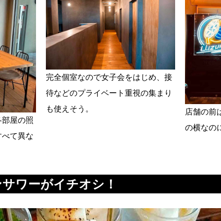
完全個室なので女子会をはじめ、接
待などのプライベート重視の集まり
も使えそう。
店舗の前
各部屋の照
の横なの
すべて異な
ンサワーがイチオシ！