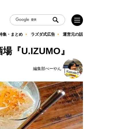
特集・まとめ
ラズダ式広告
運営元の話
『U.IZUMO』
編集部べーやん