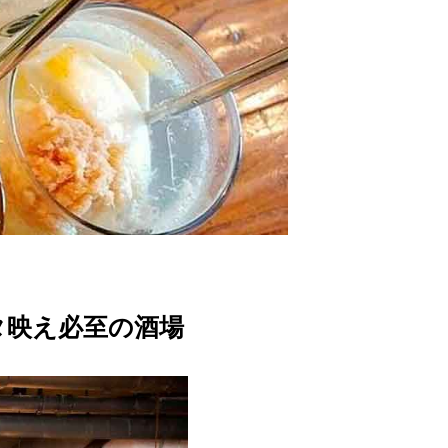
タ映え必至の酒場