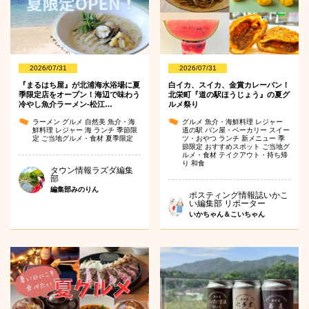
2026/07/31
2026/07/31
『まるはち屋』が北浦海水浴場に夏
白イカ、スイカ、金賞カレーパン！
季限定店をオープン！海辺で味わう
北栄町『道の駅ほうじょう』の夏グ
冷やし魚介ラーメン-松江…
ルメ祭り
ラーメン
グルメ
自然美
魚介・海
グルメ
魚介・海鮮料理
レジャー
鮮料理
レジャー
海
ランチ
季節限
道の駅
パン屋・ベーカリー
スイー
定
ご当地グルメ・食材
夏季限定
ツ・おやつ
ランチ
新メニュー
季
節限定
おすすめスポット
ご当地グ
ルメ・食材
テイクアウト・持ち帰
り
和食
タウン情報ラズダ編集
部
編集部みのりん
ポスティング情報誌いかこ
い編集部 リポーター
いかちゃん＆こいちゃん