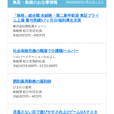
sponsored by 求人ボックス
鳥取・島根のお仕事情報
「島根」総合職 未経験・第二新卒歓迎 東証プライ
ム上場 賞与実績5.7ヶ月分/福利厚生充実
株式会社西松屋チェーン
島根県 松江市/正社員
年収350万円～400万円
社会保険完備の職場で介護職/ヘルパー
ヘルパーステーションなかよし
島根県 松江市/契約社員
月給16万6,600円～21万2,600円
調剤薬局勤務の薬剤師
ひまわり薬局
島根県 松江市/正社員
月給30万円～40万円
見逃さない目で遊びやすさ向上!/ゲームQAテスタ