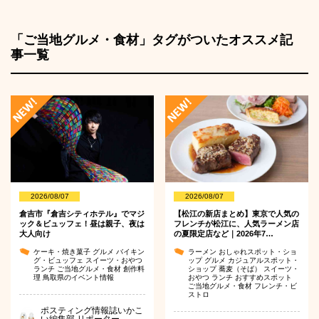
「ご当地グルメ・食材」タグがついたオススメ記
事一覧
2026/08/07
2026/08/07
倉吉市『倉吉シティホテル』でマジ
【松江の新店まとめ】東京で人気の
ック＆ビュッフェ！昼は親子、夜は
フレンチが松江に、人気ラーメン店
大人向け
の夏限定店など｜2026年7…
ケーキ・焼き菓子
グルメ
バイキン
ラーメン
おしゃれスポット・ショ
グ・ビュッフェ
スイーツ・おやつ
ップ
グルメ
カジュアルスポット・
ランチ
ご当地グルメ・食材
創作料
ショップ
蕎麦（そば）
スイーツ・
理
鳥取県のイベント情報
おやつ
ランチ
おすすめスポット
ご当地グルメ・食材
フレンチ・ビ
ストロ
ポスティング情報誌いかこ