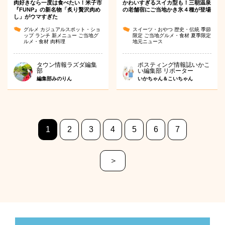
肉好きなら一度は食べたい！米子市
かわいすぎるスイカ型も！三朝温泉
『FUNP』の新名物「炙り贅沢肉め
の老舗宿にご当地かき氷４種が登場
し」がウマすぎた
グルメ
カジュアルスポット・ショ
スイーツ・おやつ
歴史・伝統
季節
ップ
ランチ
新メニュー
ご当地グ
限定
ご当地グルメ・食材
夏季限定
ルメ・食材
肉料理
地元ニュース
タウン情報ラズダ編集
ポスティング情報誌いかこ
部
い編集部 リポーター
編集部みのりん
いかちゃん＆こいちゃん
1
2
3
4
5
6
7
＞