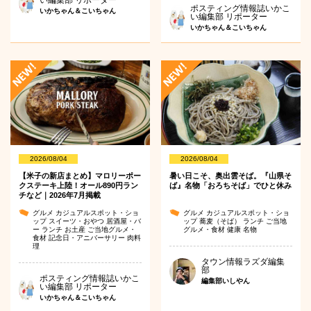
い編集部 リポーター
ポスティング情報誌いかこ
いかちゃん＆こいちゃん
い編集部 リポーター
いかちゃん＆こいちゃん
2026/08/04
2026/08/04
【米子の新店まとめ】マロリーポー
暑い日こそ、奥出雲そば。『山県そ
クステーキ上陸！オール890円ラン
ば』名物「おろちそば」でひと休み
チなど｜2026年7月掲載
グルメ
カジュアルスポット・ショ
グルメ
カジュアルスポット・ショ
ップ
スイーツ・おやつ
居酒屋・バ
ップ
蕎麦（そば）
ランチ
ご当地
ー
ランチ
お土産
ご当地グルメ・
グルメ・食材
健康
名物
食材
記念日・アニバーサリー
肉料
理
タウン情報ラズダ編集
部
ポスティング情報誌いかこ
編集部いしやん
い編集部 リポーター
いかちゃん＆こいちゃん