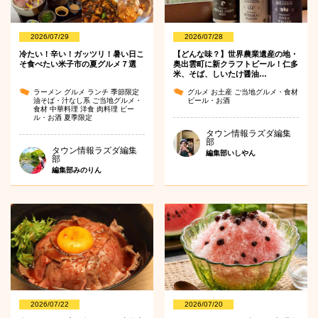
2026/07/29
2026/07/28
冷たい！辛い！ガッツリ！暑い日こ
【どんな味？】世界農業遺産の地・
そ食べたい米子市の夏グルメ７選
奥出雲町に新クラフトビール！仁多
米、そば、しいたけ醤油…
ラーメン
グルメ
ランチ
季節限定
グルメ
お土産
ご当地グルメ・食材
油そば・汁なし系
ご当地グルメ・
ビール・お酒
食材
中華料理
洋食
肉料理
ビー
ル・お酒
夏季限定
タウン情報ラズダ編集
部
タウン情報ラズダ編集
編集部いしやん
部
編集部みのりん
2026/07/22
2026/07/20