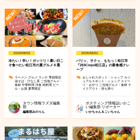
2026/08/02
2026/08/01
冷たい！辛い！ガッツリ！暑い日こ
パリッ、サクッ、もちっ！松江市
そ食べたい松江市の夏グルメ６選
『283Crepe松江店』の新食感クレ
ープ
ラーメン
グルメ
ランチ
季節限定
おしゃれスポット・ショップ
カジ
油そば・汁なし系
ご当地グルメ・
ュアルスポット・ショップ
スイー
食材
中華料理
洋食
肉料理
ビー
ツ・おやつ
ご当地グルメ・食材
テ
ル・お酒
夏季限定
イクアウト・持ち帰り
タウン情報ラズダ編集
ポスティング情報誌いかこ
部
い編集部 リポーター
編集部みのりん
いかちゃん＆こいちゃん