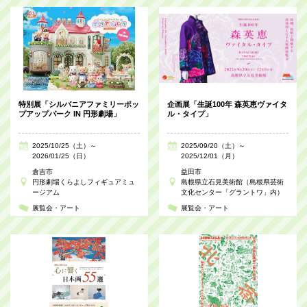
特別展「シルバニアファミリーポッ
企画展「生誕100年 森英恵ヴァイタ
プアップパーク IN 円形劇場」
ル・タイプ」
2025/10/25（土）～
2025/09/20（土）～
2026/01/25（日）
2025/12/01（月）
倉吉市
益田市
円形劇場くらよしフィギュアミュ
島根県立石見美術館（島根県芸術
ージアム
文化センター「グラントワ」内）
展覧会・アート
展覧会・アート