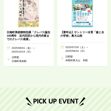
日南町美術館特別展「クレパス誕生
【要申込】サントリー水育「森と水
100周年 近代巨匠から現代作家ま
の学校」奥大山校
でのクレパス画展」
2025/07/26（土）～
2025/08/01（金）～
2025/08/24（日）
2025/10/19（日）
日野郡
日野郡
休暇村奥大山 本館
日南町美術館