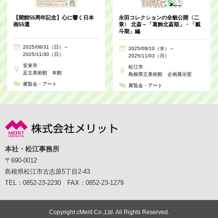
【開館55周年記念】心に響く日本
永田コレクションの全貌公開〈二
画55選
章〉 北斎－「葛飾北斎期」・「戴
斗期」編
2025/08/31（日）～
2025/09/10（水）～
2025/11/30（日）
2025/11/03（月）
安来市
松江市
足立美術館 本館
島根県立美術館 企画展示室
展覧会・アート
展覧会・アート
本社・松江事務所
〒690-0012
島根県松江市古志原5丁目2-43
TEL：0852-23-2230 FAX：0852-23-1279
Copyright cMerit Co.,Ltd. All Rights Reserved.