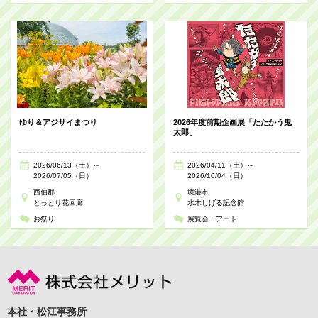
ゆり＆アジサイまつり
2026年度前期企画展「たたかう鬼
太郎」
2026/06/13（土）～
2026/04/11（土）～
2026/07/05（日）
2026/10/04（日）
西伯郡
境港市
とっとり花回廊
水木しげる記念館
お祭り
展覧会・アート
本社・松江事務所