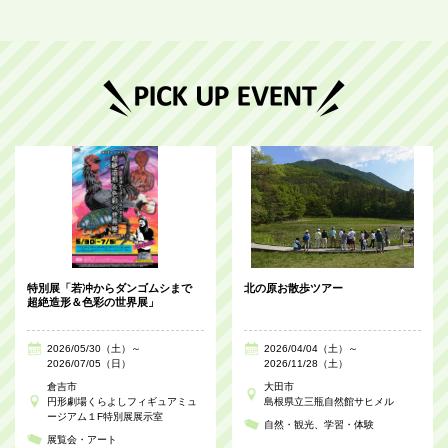
特別展「若冲からダンゴムシまで
北の原お散歩ツアー
超絶造形＆色彩の世界展」
2026/05/30（土）～
2026/04/04（土）～
2026/07/05（日）
2026/11/28（土）
倉吉市
大田市
円形劇場くらよしフィギュアミュ
島根県立三瓶自然館サヒメル
ージアム１F特別展展示室
自然・観光
学習・体験
展覧会・アート