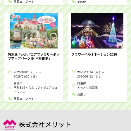
展覧会・アート
その他
特別展「シルバニアファミリーポッ
フラワーイルミネーション2025
プアップパーク IN 円形劇場」
2025/10/25（土）～
2025/11/14（金）～
2026/01/25（日）
2026/01/12（月）
倉吉市
西伯郡
円形劇場くらよしフィギュアミュ
とっとり花回廊
ージアム
お祭り
展覧会・アート